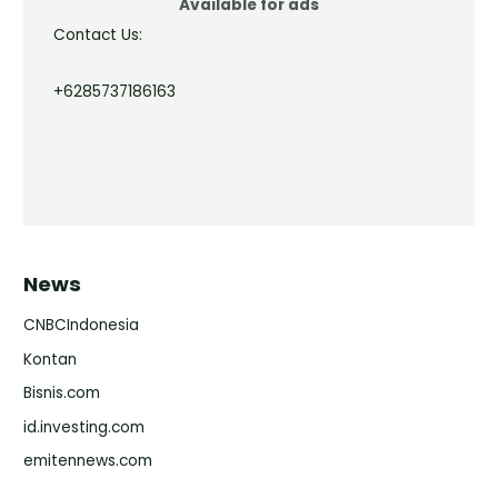
Available for ads
Contact Us:
+6285737186163
News
CNBCIndonesia
Kontan
Bisnis.com
id.investing.com
emitennews.com