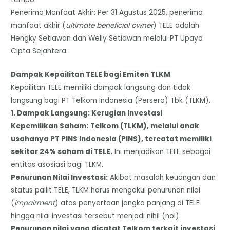
​Penerima Manfaat Akhir: Per 31 Agustus 2025, penerima
manfaat akhir (
ultimate beneficial owner
) TELE adalah
Hengky Setiawan dan Welly Setiawan melalui PT Upaya
Cipta Sejahtera.
Dampak Kepailitan TELE bagi Emiten TLKM
​Kepailitan TELE memiliki dampak langsung dan tidak
langsung bagi PT Telkom Indonesia (Persero) Tbk (TLKM).
​1. Dampak Langsung: Kerugian Investasi
​Kepemilikan Saham:
Telkom (TLKM), melalui anak
usahanya PT PINS Indonesia (PINS), tercatat memiliki
sekitar 24% saham di TELE.
Ini menjadikan TELE sebagai
entitas asosiasi bagi TLKM.
​Penurunan Nilai Investasi:
Akibat masalah keuangan dan
status pailit TELE, TLKM harus mengakui penurunan nilai
(
impairment
) atas penyertaan jangka panjang di TELE
hingga nilai investasi tersebut menjadi nihil (nol).
Penurunan nilai yang dicatat Telkom terkait investasi