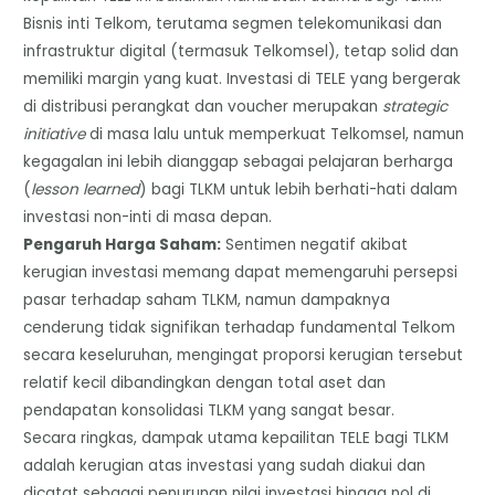
Bisnis inti Telkom, terutama segmen telekomunikasi dan
infrastruktur digital (termasuk Telkomsel), tetap solid dan
memiliki margin yang kuat. Investasi di TELE yang bergerak
di distribusi perangkat dan voucher merupakan
strategic
initiative
di masa lalu untuk memperkuat Telkomsel, namun
kegagalan ini lebih dianggap sebagai pelajaran berharga
(
lesson learned
) bagi TLKM untuk lebih berhati-hati dalam
investasi non-inti di masa depan.
​Pengaruh Harga Saham:
Sentimen negatif akibat
kerugian investasi memang dapat memengaruhi persepsi
pasar terhadap saham TLKM, namun dampaknya
cenderung tidak signifikan terhadap fundamental Telkom
secara keseluruhan, mengingat proporsi kerugian tersebut
relatif kecil dibandingkan dengan total aset dan
pendapatan konsolidasi TLKM yang sangat besar.
​Secara ringkas, dampak utama kepailitan TELE bagi TLKM
adalah kerugian atas investasi yang sudah diakui dan
dicatat sebagai penurunan nilai investasi hingga nol di