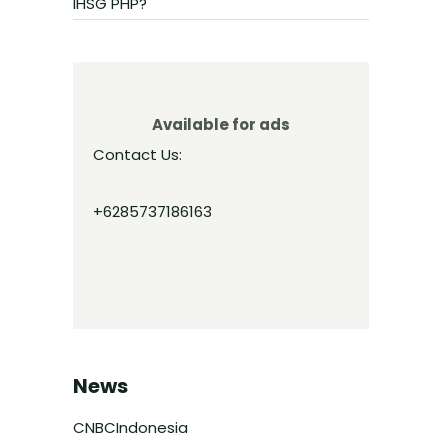
IHSG PHP?
Available for ads
Contact Us:
+6285737186163
News
CNBCIndonesia