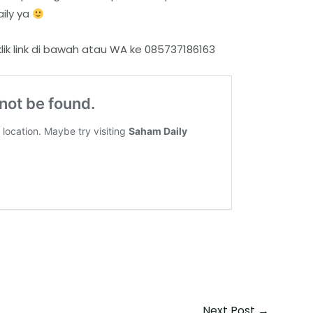
ily ya
klik link di bawah atau WA ke 085737186163
Next Post
→