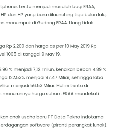
tphone, tentu menjadi masalah bagi ERAA,
 dan HP yang baru dilaunching tiga bulan lalu,
akan menumpuk di Gudang ERAA. Uang tidak
ga Rp 2.200 dan harga as per 10 May 2019 Rp
l 1005 di tanggal 9 May 19.
3.96 % menjadi 7,12 Triliun, kenaikan beban 4.89 %
nga 122,53% menjadi 97.47 Miliar, sehingga laba
liar menjadi 56.53 Miliar. Hal ini tentu di
an menurunnya harga saham ERAA mendekati
rikan anak usaha baru PT Data Tekno Indotama
 perdagangan software (piranti perangkat lunak).