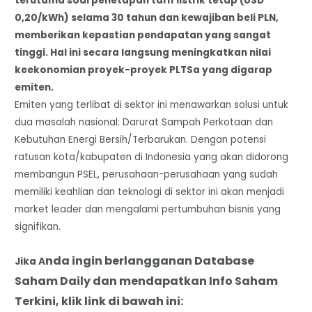
terutama soal penetapan tarif listrik tetap (USD
0,20/kWh) selama 30 tahun dan kewajiban beli PLN,
memberikan kepastian pendapatan yang sangat
tinggi. Hal ini secara langsung meningkatkan nilai
keekonomian proyek-proyek PLTSa yang digarap
emiten.
Emiten yang terlibat di sektor ini menawarkan solusi untuk
dua masalah nasional: Darurat Sampah Perkotaan dan
Kebutuhan Energi Bersih/Terbarukan. Dengan potensi
ratusan kota/kabupaten di Indonesia yang akan didorong
membangun PSEL, perusahaan-perusahaan yang sudah
memiliki keahlian dan teknologi di sektor ini akan menjadi
market leader dan mengalami pertumbuhan bisnis yang
signifikan.
nda
i
ngin berlangganan Database
Jika A
Saham Daily dan mendapatkan Info Saham
Terkini, klik link di bawah ini: