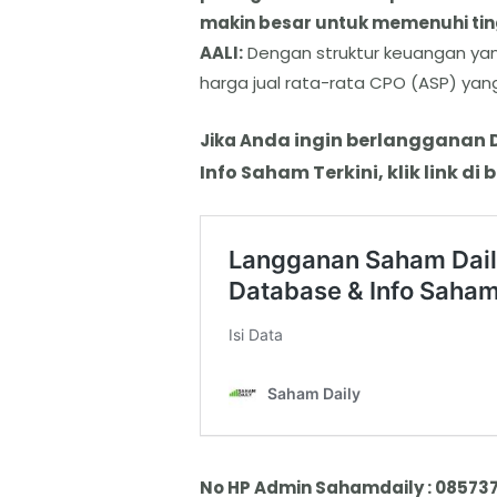
makin besar untuk memenuhi tin
​AALI:
Dengan struktur keuangan yang
harga jual rata-rata CPO (ASP) yan
nda
i
ngin berlangganan
Jika A
Info Saham Terkini, klik link di 
No HP Admin Sahamdaily : 08573