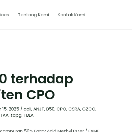
ices
Tentang Kami
Kontak Kami
0 terhadap
ten CPO
 15, 2025
/
aali
,
ANJT
,
B50
,
CPO
,
CSRA
,
GZCO
,
STAA
,
tapg
,
TBLA
(campuran 50% Fatty Acid Methyl Ester / FAME