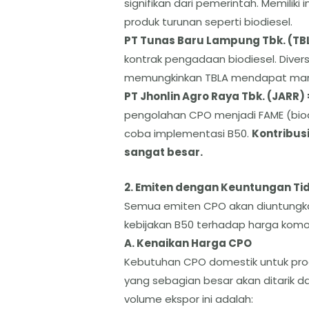
signifikan dari pemerintah. Memiliki 
produk turunan seperti biodiesel.
​PT Tunas Baru Lampung Tbk. (TB
kontrak pengadaan biodiesel. Diversifi
memungkinkan TBLA mendapat manfa
​PT Jhonlin Agro Raya Tbk. (JARR)
pengolahan CPO menjadi FAME (biodi
coba implementasi B50.
Kontribus
sangat besar.
​2. Emiten dengan Keuntungan T
​Semua emiten CPO akan diuntungka
kebijakan B50 terhadap harga komod
​A. Kenaikan Harga CPO
​Kebutuhan CPO domestik untuk prog
yang sebagian besar akan ditarik d
volume ekspor ini adalah: