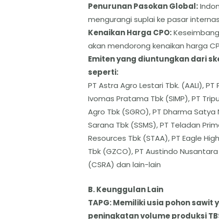
​Penurunan Pasokan Global:
Indon
mengurangi suplai ke pasar internas
Kenaikan Harga CPO:
Keseimbanga
akan mendorong kenaikan harga CP
Emiten yang diuntungkan dari sk
seperti:
​PT Astra Agro Lestari Tbk. (AALI), P
Ivomas Pratama Tbk (SIMP), PT Tri
Agro Tbk (SGRO), PT Dharma Satya
Sarana Tbk (SSMS), PT Teladan Prim
Resources Tbk (STAA), PT Eagle Hig
Tbk (GZCO), PT Austindo Nusantara
(CSRA) dan lain-lain
​B. Keunggulan Lain
TAPG: Memiliki usia pohon sawit 
peningkatan volume produksi TB