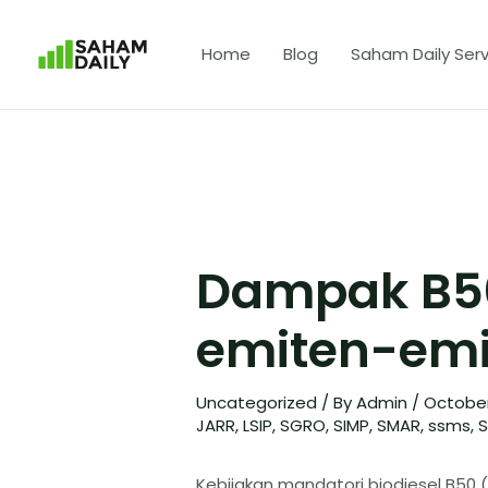
Home
Blog
Saham Daily Serv
Dampak B5
emiten-emi
Uncategorized
/ By
Admin
/
October
JARR
,
LSIP
,
SGRO
,
SIMP
,
SMAR
,
ssms
,
Kebijakan mandatori biodiesel B50 