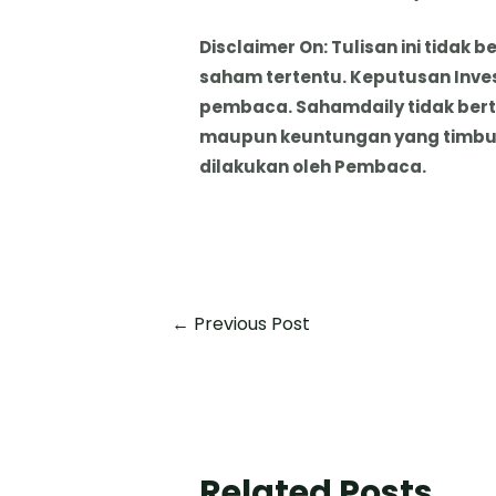
Disclaimer On: Tulisan ini tida
saham tertentu. Keputusan Inve
pembaca. Sahamdaily tidak ber
maupun keuntungan yang timbul 
dilakukan oleh Pembaca.
←
Previous Post
Related Posts