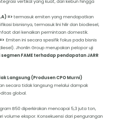
integrasi vertikal yang kuat, dari kebun hingga
LA) =>
termasuk emiten yang mendapatkan
kasi bisnisnya, termasuk lini hilir dan biodiesel,
at dari kenaikan permintaan domestik.
 =>
Emiten ini secara spesifik fokus pada bisnis
esel). Jhonlin Group merupakan pelopor uji
i segmen FAME terhadap pendapatan JARR
idak Langsung (Produsen CPO Murni)
n secara tidak langsung melalui dampak
itas global.
ram B50 diperkirakan mencapai 5,3 juta ton,
ari volume ekspor. Konsekuensi dari pengurangan