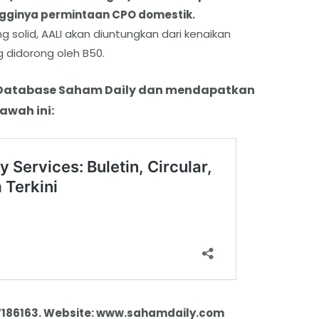
gginya permintaan CPO domestik.
 solid, AALI akan diuntungkan dari kenaikan
g didorong oleh B50.
 Database Saham Daily dan mendapatkan
bawah ini:
7186163. Website: www.sahamdaily.com