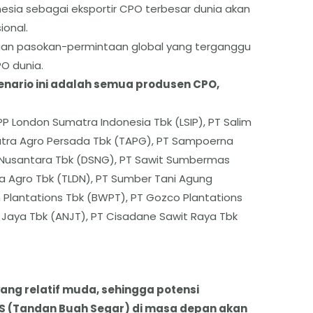
esia sebagai eksportir CPO terbesar dunia akan
ional.
n pasokan-permintaan global yang terganggu
O dunia.
enario ini adalah semua produsen CPO,
T PP London Sumatra Indonesia Tbk (LSIP), PT Salim
putra Agro Persada Tbk (TAPG), PT Sampoerna
 Nusantara Tbk (DSNG), PT Sawit Sumbermas
a Agro Tbk (TLDN), PT Sumber Tani Agung
h Plantations Tbk (BWPT), PT Gozco Plantations
 Jaya Tbk (ANJT), PT Cisadane Sawit Raya Tbk
yang relatif muda, sehingga potensi
S (Tandan Buah Segar) di masa depan akan