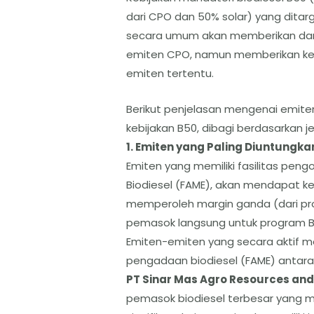
dari CPO dan 50% solar) yang dita
secara umum akan memberikan dampa
emiten CPO, namun memberikan keu
emiten tertentu.
​Berikut penjelasan mengenai emite
kebijakan B50, dibagi berdasarkan j
​1. Emiten yang Paling Diuntungka
​Emiten yang memiliki fasilitas pengo
Biodiesel (FAME), akan mendapat ke
memperoleh margin ganda (dari pro
pemasok langsung untuk program B
​Emiten-emiten yang secara aktif m
pengadaan biodiesel (FAME) antara 
​PT Sinar Mas Agro Resources an
pemasok biodiesel terbesar yang m