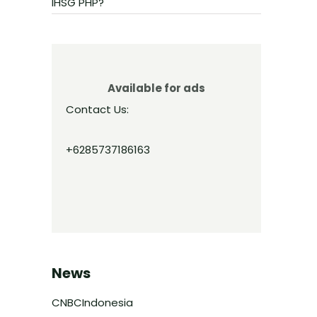
IHSG PHP?
Available for ads
Contact Us:
+6285737186163
News
CNBCIndonesia