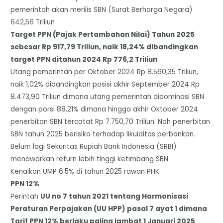
pemerintah akan merilis SBN (Surat Berharga Negara)
642,56 Triliun
Target PPN (Pajak Pertambahan Nilai) Tahun 2025
sebesar Rp 917,79 Triliun, naik 18,24% dibandingkan
target PPN ditahun 2024 Rp 776,2 Triliun
Utang pemerintah per Oktober 2024 Rp 8.560,35 Triliun,
naik 1,02% dibandingkan posisi akhir September 2024 Rp
8.473,90 Triliun dimana utang pemerintah didominasi SBN
dengan porsi 88,21% dimana hingga akhir Oktober 2024
penerbitan SBN tercatat Rp 7.750,70 Triliun. Nah penerbitan
SBN tahun 2025 berisiko terhadap likuiditas perbankan.
Belum lagi Sekuritas Rupiah Bank Indonesia (SRBI)
menawarkan return lebih tinggi ketimbang SBN.
Kenaikan UMP 6.5% di tahun 2025 rawan PHK
PPN 12%
Perintah
UU no 7 tahun 2021 tentang Harmonisasi
Peraturan Perpajakan (UU HPP) pasal 7 ayat 1 dimana
Tarif PPN 12% berlaku paling lambat 1 Januari 2025