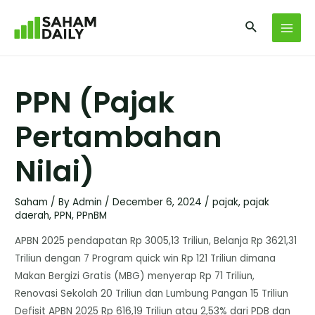
PPN (Pajak
Pertambahan
Nilai)
Saham
/ By
Admin
/
December 6, 2024
/
pajak
,
pajak
daerah
,
PPN
,
PPnBM
APBN 2025 pendapatan Rp 3005,13 Triliun, Belanja Rp 3621,31
Triliun dengan 7 Program quick win Rp 121 Triliun dimana
Makan Bergizi Gratis (MBG) menyerap Rp 71 Triliun,
Renovasi Sekolah 20 Triliun dan Lumbung Pangan 15 Triliun
Defisit APBN 2025 Rp 616,19 Triliun atau 2,53% dari PDB dan