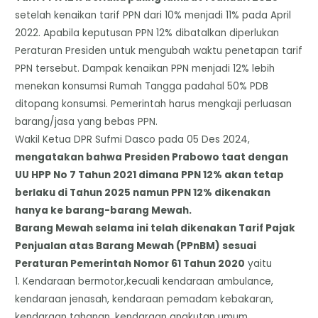
setelah kenaikan tarif PPN dari 10% menjadi 11% pada April
2022. Apabila keputusan PPN 12% dibatalkan diperlukan
Peraturan Presiden untuk mengubah waktu penetapan tarif
PPN tersebut. Dampak kenaikan PPN menjadi 12% lebih
menekan konsumsi Rumah Tangga padahal 50% PDB
ditopang konsumsi. Pemerintah harus mengkaji perluasan
barang/jasa yang bebas PPN.
Wakil Ketua DPR Sufmi Dasco pada 05 Des 2024,
mengatakan bahwa Presiden Prabowo taat dengan
UU HPP No 7 Tahun 2021 dimana PPN 12% akan tetap
berlaku di Tahun 2025 namun PPN 12% dikenakan
hanya ke barang-barang Mewah.
Barang Mewah selama ini telah dikenakan Tarif Pajak
Penjualan atas Barang Mewah (PPnBM) sesuai
Peraturan Pemerintah Nomor 61 Tahun 2020
yaitu
1. Kendaraan bermotor,kecuali kendaraan ambulance,
kendaraan jenasah, kendaraan pemadam kebakaran,
kendaraan tahanan, kendaraan angkutan umum,