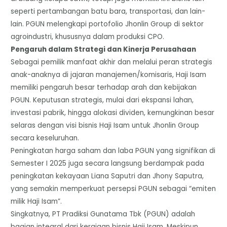
seperti pertambangan batu bara, transportasi, dan lain-
lain. PGUN melengkapi portofolio Jhonlin Group di sektor
agroindustri, khususnya dalam produksi CPO.
​Pengaruh dalam Strategi dan Kinerja Perusahaan
​Sebagai pemilik manfaat akhir dan melalui peran strategis
anak-anaknya di jajaran manajemen/komisaris, Haji Isam
memiliki pengaruh besar terhadap arah dan kebijakan
PGUN. Keputusan strategis, mulai dari ekspansi lahan,
investasi pabrik, hingga alokasi dividen, kemungkinan besar
selaras dengan visi bisnis Haji Isam untuk Jhonlin Group
secara keseluruhan.
​Peningkatan harga saham dan laba PGUN yang signifikan di
Semester I 2025 juga secara langsung berdampak pada
peningkatan kekayaan Liana Saputri dan Jhony Saputra,
yang semakin memperkuat persepsi PGUN sebagai “emiten
milik Haji Isam”.
​Singkatnya, PT Pradiksi Gunatama Tbk (PGUN) adalah
bagian integral dari kerajaan bisnis Haji Isam. Meskipun