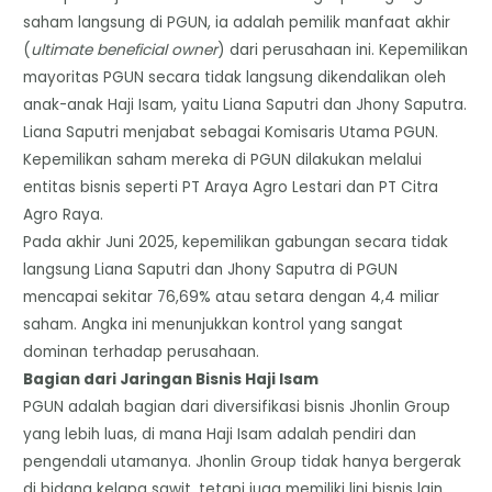
saham langsung di PGUN, ia adalah pemilik manfaat akhir
(
ultimate beneficial owner
) dari perusahaan ini. Kepemilikan
mayoritas PGUN secara tidak langsung dikendalikan oleh
anak-anak Haji Isam, yaitu Liana Saputri dan Jhony Saputra.
​Liana Saputri menjabat sebagai Komisaris Utama PGUN.
​Kepemilikan saham mereka di PGUN dilakukan melalui
entitas bisnis seperti PT Araya Agro Lestari dan PT Citra
Agro Raya.
​Pada akhir Juni 2025, kepemilikan gabungan secara tidak
langsung Liana Saputri dan Jhony Saputra di PGUN
mencapai sekitar 76,69% atau setara dengan 4,4 miliar
saham. Angka ini menunjukkan kontrol yang sangat
dominan terhadap perusahaan.
Bagian dari Jaringan Bisnis Haji Isam
​PGUN adalah bagian dari diversifikasi bisnis Jhonlin Group
yang lebih luas, di mana Haji Isam adalah pendiri dan
pengendali utamanya. Jhonlin Group tidak hanya bergerak
di bidang kelapa sawit, tetapi juga memiliki lini bisnis lain