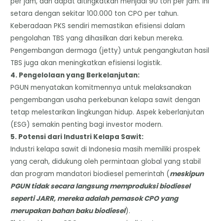
per jam, dan dapat ditingkatkan menjadi 90 ton per jam. Ini
setara dengan sekitar 100.000 ton CPO per tahun.
Keberadaan PKS sendiri memastikan efisiensi dalam
pengolahan TBS yang dihasilkan dari kebun mereka.
​Pengembangan dermaga (jetty) untuk pengangkutan hasil
TBS juga akan meningkatkan efisiensi logistik.
​4. Pengelolaan yang Berkelanjutan:
​PGUN menyatakan komitmennya untuk melaksanakan
pengembangan usaha perkebunan kelapa sawit dengan
tetap melestarikan lingkungan hidup. Aspek keberlanjutan
(ESG) semakin penting bagi investor modern.
​5. Potensi dari Industri Kelapa Sawit:
​Industri kelapa sawit di Indonesia masih memiliki prospek
yang cerah, didukung oleh permintaan global yang stabil
dan program mandatori biodiesel pemerintah (
meskipun
PGUN tidak secara langsung memproduksi biodiesel
seperti JARR, mereka adalah pemasok CPO yang
merupakan bahan baku biodiesel
).