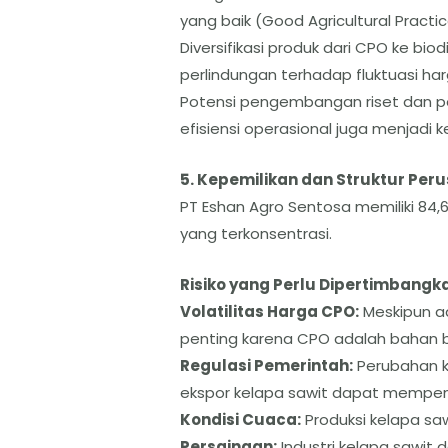
yang baik (Good Agricultural Pract
​Diversifikasi produk dari CPO ke b
perlindungan terhadap fluktuasi ha
​Potensi pengembangan riset dan 
efisiensi operasional juga menjadi k
​5. Kepemilikan dan Struktur Per
​PT Eshan Agro Sentosa memiliki 84
yang terkonsentrasi.
Risiko yang Perlu Dipertimbangk
​Volatilitas Harga CPO:
Meskipun ad
penting karena CPO adalah bahan 
​Regulasi Pemerintah:
Perubahan ke
ekspor kelapa sawit dapat mempeng
​Kondisi Cuaca:
Produksi kelapa sa
​Persaingan:
Industri kelapa sawit 