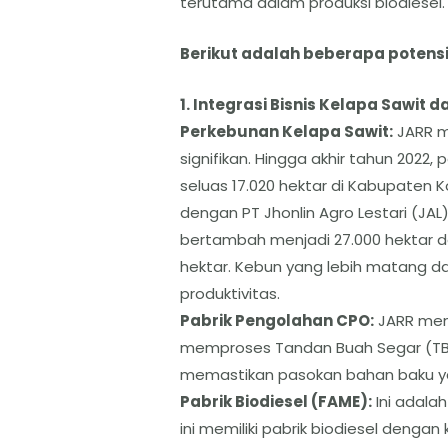
terutama dalam produksi biodiesel.
​Berikut adalah beberapa potensi
​1. Integrasi Bisnis Kelapa Sawit dar
​Perkebunan Kelapa Sawit:
JARR me
signifikan. Hingga akhir tahun 2022
seluas 17.020 hektar di Kabupaten
dengan PT Jhonlin Agro Lestari (JAL)
bertambah menjadi 27.000 hektar 
hektar. Kebun yang lebih matang da
produktivitas.
​Pabrik Pengolahan CPO:
JARR memi
memproses Tandan Buah Segar (TBS)
memastikan pasokan bahan baku yang
​Pabrik Biodiesel (FAME):
Ini adala
ini memiliki pabrik biodiesel dengan