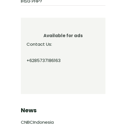
IHSG PHP?
Available for ads
Contact Us:
+6285737186163
News
CNBCIndonesia