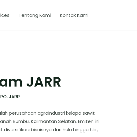
ices
Tentang Kami
Kontak Kami
ham JARR
PO
,
JARR
alah perusahaan agroindustri kelapa sawit
Tanah Bumbu, Kalimantan Selatan. Emiten ini
iversifikasi bisnisnya dari hulu hingga hilir,