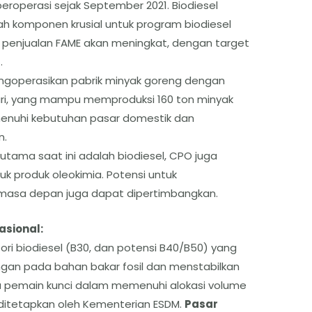
eroperasi sejak September 2021. Biodiesel
lah komponen krusial untuk program biodiesel
s penjualan FAME akan meningkat, dengan target
.
engoperasikan pabrik minyak goreng dengan
ari, yang mampu memproduksi 160 ton minyak
menuhi kebutuhan pasar domestik dan
n.
utama saat ini adalah biodiesel, CPO juga
k produk oleokimia. Potensi untuk
 masa depan juga dapat dipertimbangkan.
asional:
ori biodiesel (B30, dan potensi B40/B50) yang
gan pada bahan bakar fosil dan menstabilkan
u pemain kunci dalam memenuhi alokasi volume
 ditetapkan oleh Kementerian ESDM.
Pasar