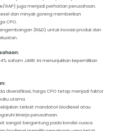
ice/GAP) juga menjadi perhatian perusahaan.
iodiesel dan minyak goreng memberikan
rga CPO.
pengembangan (R&D) untuk inovasi produk dan
ekuatan.
usahaan:
,64% saham JARR. Ini menunjukkan kepemilikan
an:
a diversifikasi, harga CPO tetap menjadi faktor
baku utama.
bijakan terkait mandatori biodiesel atau
aruhi kinerja perusahaan.
wit sangat bergantung pada kondisi cuaca.
dan biodiesel memiliki persaingan yang ketat.