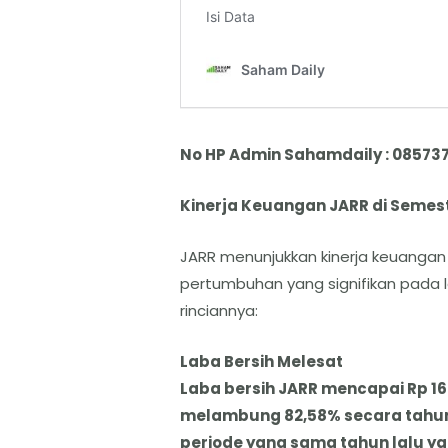
No HP Admin Sahamdaily : 08573
​Kinerja Keuangan JARR di Semest
JARR menunjukkan kinerja keuangan 
pertumbuhan yang signifikan pada l
rinciannya:
​Laba Bersih Melesat
​Laba bersih JARR mencapai Rp 160
melambung 82,58% secara tahun
periode yang sama tahun lalu yan