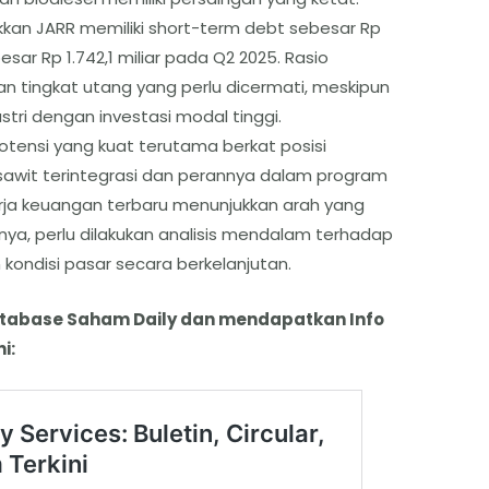
an JARR memiliki short-term debt sebesar Rp
sar Rp 1.742,1 miliar pada Q2 2025. Rasio
an tingkat utang yang perlu dicermati, meskipun
tri dengan investasi modal tinggi.
potensi yang kuat terutama berkat posisi
 sawit terintegrasi dan perannya dalam program
nerja keuangan terbaru menunjukkan arah yang
innya, perlu dilakukan analisis mendalam terhadap
ondisi pasar secara berkelanjutan.
atabase Saham Daily dan mendapatkan Info
i: