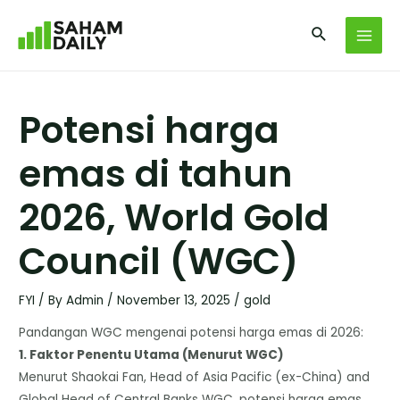
Potensi harga
emas di tahun
2026, World Gold
Council (WGC)
FYI
/ By
Admin
/
November 13, 2025
/
gold
Pandangan WGC mengenai potensi harga emas di 2026:
​1. Faktor Penentu Utama (Menurut WGC)
​Menurut Shaokai Fan, Head of Asia Pacific (ex-China) and
Global Head of Central Banks WGC, potensi harga emas