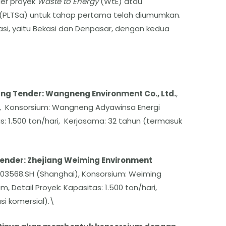
er proyek
Waste to Energy
(WtE) atau
(PLTSa) untuk tahap pertama telah diumumkan.
i, yaitu Bekasi dan Denpasar, dengan kedua
ng Tender: Wangneng Environment Co., Ltd.
,
, Konsorsium: Wangneng Adyawinsa Energi
s: 1.500 ton/hari, Kerjasama: 32 tahun (termasuk
ender: Zhejiang Weiming Environment
603568.SH (Shanghai), Konsorsium: Weiming
, Detail Proyek: Kapasitas: 1.500 ton/hari,
si komersial).\