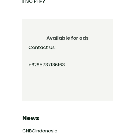
IHSG PHP?
Available for ads
Contact Us:
+6285737186163
News
CNBCIndonesia