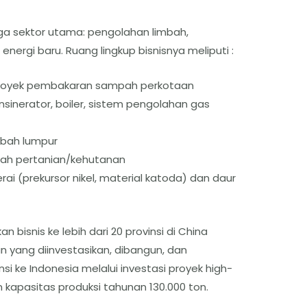
ga sektor utama: pengolahan limbah,
nergi baru. Ruang lingkup bisnisnya meliputi :
si proyek pembakaran sampah perkotaan
nsinerator, boiler, sistem pengolahan gas
mbah lumpur
bah pertanian/kehutanan
erai (prekursor nikel, material katoda) dan daur
bisnis ke lebih dari 20 provinsi di China
n yang diinvestasikan, dibangun, dan
si ke Indonesia melalui investasi proyek high-
n kapasitas produksi tahunan 130.000 ton.