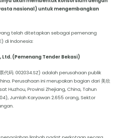
tinya akan membentuk konsorsium dengan
swasta nasional) untuk mengembangkan
a yang telah ditetapkan sebagai pemenang
) di Indonesia:
, Ltd. (Pemenang Tender Bekasi)
股票代码: 002034.SZ) adalah perusahaan publik
China. Perusahaan ini merupakan bagian dari 美欣
t Huzhou, Provinsi Zhejiang, China, Tahun
 2004), Jumlah Karyawan 2.655 orang, Sektor
ungan.
pengolahan limbah padat perkotaan secara