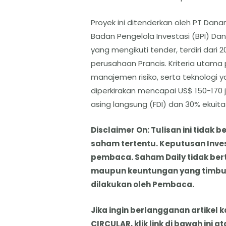
Proyek ini ditenderkan oleh PT Dan
Badan Pengelola Investasi (BPI) Da
yang mengikuti tender, terdiri dari
perusahaan Prancis. Kriteria utama 
manajemen risiko, serta teknologi ya
diperkirakan mencapai US$ 150-170 
asing langsung (FDI) dan 30% ekuit
Disclaimer On: Tulisan ini tida
saham tertentu. Keputusan Inve
pembaca. Saham Daily tidak ber
maupun keuntungan yang timbul 
dilakukan oleh Pembaca.
Jika ingin berlangganan artikel 
CIRCULAR, klik link di bawah ini