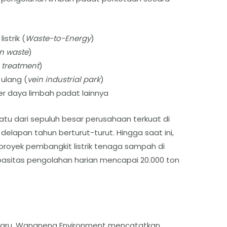
strik (
Waste-to-Energy
)
en waste
)
 treatment
)
 ulang (
vein industrial park
)
r daya limbah padat lainnya
atu dari sepuluh besar perusahaan terkuat di
delapan tahun berturut-turut. Hingga saat ini,
proyek pembangkit listrik tenaga sampah di
pasitas pengolahan harian mencapai 20.000 ton
baru, Wangneng Environment mencatatkan