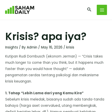
Krisis? apa iya?
Insights
/ By
Admin
/
May 16, 2026
/
krisis
Kutipan Rudi Dornbusch (ekonom Jerman) — “Crisis takes
much longer to come than you think, but it happens much
faster than you would have thought” — adalah
pengamatan cerdas tentang psikologi dan mekanisme
krisis keuangan.
1. Tahap “Lebih Lama dari yang Kamu Kira”
Sebelum krisis meledak, biasanya sudah ada tanda-tanda
bahaya (harga aset overvalued, utang membengkak,
defisit berjalan lebar, dll.). Namun pembuat kebijakan