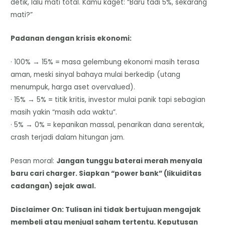
detik, lalu mati total. Kamu kaget: “Baru tadi 5%, sekarang
mati?”
Padanan dengan krisis ekonomi:
· 100% → 15% = masa gelembung ekonomi masih terasa
aman, meski sinyal bahaya mulai berkedip (utang
menumpuk, harga aset overvalued).
· 15% → 5% = titik kritis, investor mulai panik tapi sebagian
masih yakin “masih ada waktu”.
· 5% → 0% = kepanikan massal, penarikan dana serentak,
crash terjadi dalam hitungan jam.
Pesan moral:
Jangan tunggu baterai merah menyala
baru cari charger. Siapkan “power bank” (likuiditas
cadangan) sejak awal.
Disclaimer On: Tulisan ini tidak bertujuan mengajak
membeli atau menjual saham tertentu. Keputusan