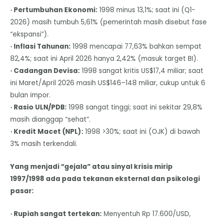
· Pertumbuhan Ekonomi:
1998 minus 13,1%; saat ini (Q1-
2026) masih tumbuh 5,61% (pemerintah masih disebut fase
“ekspansi”).
· Inflasi Tahunan:
1998 mencapai 77,63% bahkan sempat
82,4%; saat ini April 2026 hanya 2,42% (masuk target BI).
· Cadangan Devisa:
1998 sangat kritis US$17,4 miliar; saat
ini Maret/April 2026 masih US$146–148 miliar, cukup untuk 6
bulan impor.
· Rasio ULN/PDB:
1998 sangat tinggi; saat ini sekitar 29,8%
masih dianggap “sehat”.
· Kredit Macet (NPL):
1998 >30%; saat ini (OJK) di bawah
3% masih terkendali.
Yang menjadi “gejala” atau sinyal krisis mirip
1997/1998 ada pada tekanan eksternal dan psikologi
pasar:
· Rupiah sangat tertekan:
Menyentuh Rp 17.600/USD,