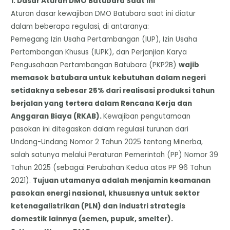
​1. Dasar Aturan DMO Batubara Saat Ini
​Aturan dasar kewajiban DMO Batubara saat ini diatur
dalam beberapa regulasi, di antaranya:
Pemegang Izin Usaha Pertambangan (IUP), Izin Usaha
Pertambangan Khusus (IUPK), dan Perjanjian Karya
Pengusahaan Pertambangan Batubara (PKP2B)
wajib
memasok batubara untuk kebutuhan dalam negeri
setidaknya sebesar 25% dari realisasi produksi tahun
berjalan yang tertera dalam Rencana Kerja dan
Anggaran Biaya (RKAB).
Kewajiban pengutamaan
pasokan ini ditegaskan dalam regulasi turunan dari
Undang-Undang Nomor 2 Tahun 2025 tentang Minerba,
salah satunya melalui Peraturan Pemerintah (PP) Nomor 39
Tahun 2025 (sebagai Perubahan Kedua atas PP 96 Tahun
2021).
Tujuan utamanya adalah menjamin keamanan
pasokan energi nasional, khususnya untuk sektor
ketenagalistrikan (PLN) dan industri strategis
domestik lainnya (semen, pupuk, smelter).