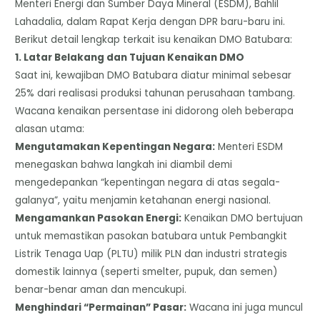
Menteri Energi dan Sumber Daya Mineral (ESDM), Bahlil
Lahadalia, dalam Rapat Kerja dengan DPR baru-baru ini.
​Berikut detail lengkap terkait isu kenaikan DMO Batubara:
​1. Latar Belakang dan Tujuan Kenaikan DMO
​Saat ini, kewajiban DMO Batubara diatur minimal sebesar
25% dari realisasi produksi tahunan perusahaan tambang.
Wacana kenaikan persentase ini didorong oleh beberapa
alasan utama:
​Mengutamakan Kepentingan Negara:
Menteri ESDM
menegaskan bahwa langkah ini diambil demi
mengedepankan “kepentingan negara di atas segala-
galanya”, yaitu menjamin ketahanan energi nasional.
​Mengamankan Pasokan Energi:
Kenaikan DMO bertujuan
untuk memastikan pasokan batubara untuk Pembangkit
Listrik Tenaga Uap (PLTU) milik PLN dan industri strategis
domestik lainnya (seperti smelter, pupuk, dan semen)
benar-benar aman dan mencukupi.
​Menghindari “Permainan” Pasar:
Wacana ini juga muncul