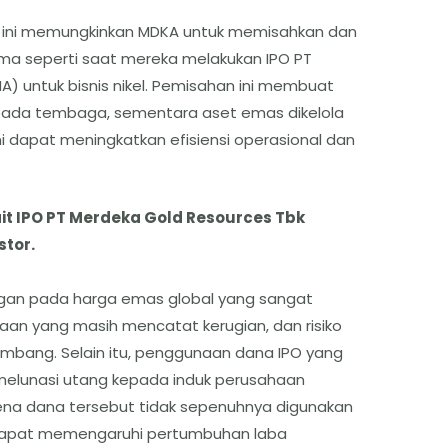
 ini memungkinkan MDKA untuk memisahkan dan
ma seperti saat mereka melakukan IPO PT
A) untuk bisnis nikel. Pemisahan ini membuat
s pada tembaga, sementara aset emas dikelola
ni dapat meningkatkan efisiensi operasional dan
it IPO PT Merdeka Gold Resources Tbk
stor.
ntungan pada harga emas global yang sangat
haan yang masih mencatat kerugian, dan risiko
mbang. Selain itu, penggunaan dana IPO yang
 melunasi utang kepada induk perusahaan
rena dana tersebut tidak sepenuhnya digunakan
ni dapat memengaruhi pertumbuhan laba