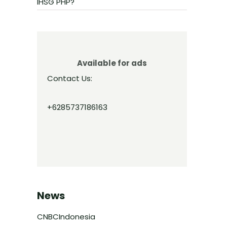
IHSG PHP?
Available for ads
Contact Us:
+6285737186163
News
CNBCIndonesia