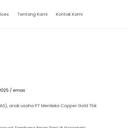
ices
Tentang Kami
Kontak Kami
2025
/
emas
AS), anak usaha PT Merdeka Copper Gold Tbk
proyek Tambang Emas Pani di Gorontalo