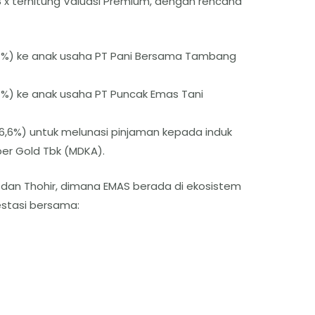
,3 x terhitung Valuasi Premium, dengan rencana
 6,7%) ke anak usaha PT Pani Bersama Tambang
6,7%) ke anak usaha PT Puncak Emas Tani
 86,6%) untuk melunasi pinjaman kepada induk
r Gold Tbk (MDKA).
 dan Thohir, dimana EMAS berada di ekosistem
estasi bersama: