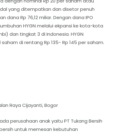
a dengan nominal Rp 20 per saham atau
odal yang ditempatkan dan disetor penuh
an dana Rp 76,12 miliar. Dengan dana IPO
mbuhan HYGN melalui ekpansi ke kota-kota
bi) dan tingkat 3 di Indonesia. HYGN
saham di rentang Rp 135- Rp 145 per saham.
lan Raya Cijayanti, Bogor
ada perusahaan anak yaitu PT Tukang Bersih
g bersih untuk memesan kebutuhan