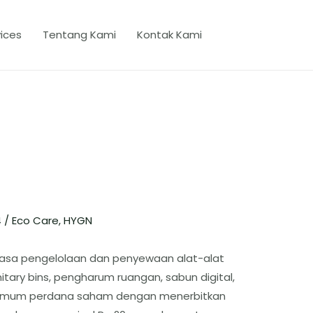
ices
Tentang Kami
Kontak Kami
4
/
Eco Care
,
HYGN
n jasa pengelolaan dan penyewaan alat-alat
itary bins, pengharum ruangan, sabun digital,
n umum perdana saham dengan menerbitkan