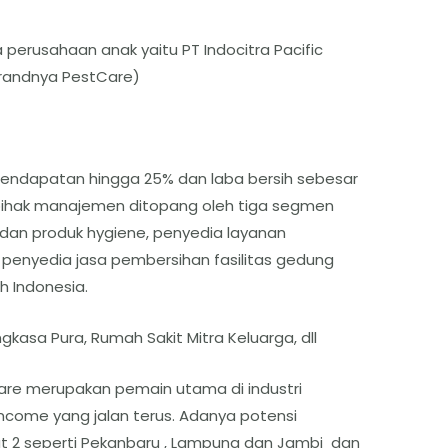
erusahaan anak yaitu PT Indocitra Pacific
brandnya PestCare)
ndapatan hingga 25% dan laba bersih sebesar
e pihak manajemen ditopang oleh tiga segmen
a dan produk hygiene, penyedia layanan
 penyedia jasa pembersihan fasilitas gedung
h Indonesia.
kasa Pura, Rumah Sakit Mitra Keluarga, dll
are merupakan pemain utama di industri
ncome yang jalan terus. Adanya potensi
t 2 seperti Pekanbaru , Lampung dan Jambi dan