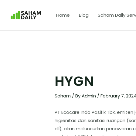
Home
Blog
Saham Daily Serv
HYGN
Saham
/ By
Admin
/
February 7, 202
PT Ecocare Indo Pasifik Tbk, emite
higienitas dan sanitasi ruangan (san
dll), akan meluncurkan penawara