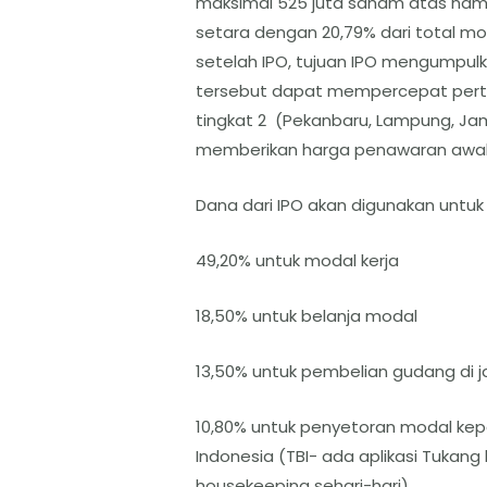
maksimal 525 juta saham atas nam
setara dengan 20,79% dari total m
setelah IPO, tujuan IPO mengumpulk
tersebut dapat mempercepat pertu
tingkat 2 (Pekanbaru, Lampung, Jam
memberikan harga penawaran awal 
Dana dari IPO akan digunakan untuk
49,20% untuk modal kerja
18,50% untuk belanja modal
13,50% untuk pembelian gudang di ja
10,80% untuk penyetoran modal kep
Indonesia (TBI- ada aplikasi Tukan
housekeeping sehari-hari)