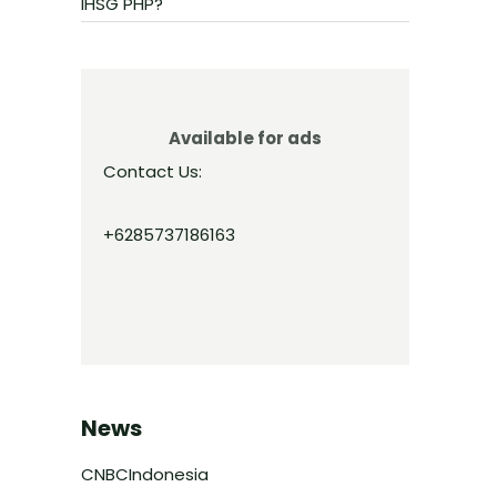
IHSG PHP?
Available for ads
Contact Us:
+6285737186163
News
CNBCIndonesia