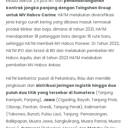
kedua sekitar 2.5 juta MT dan
penandatanganan
kontrak jangka panjang dengan Tsingshan Group
untuk MV Habco Carina
. HATM melakukan diversifikasi
jenis kargo curah kering yang dibawa masuk termasuk
produk klinker dan baja, dimana di tahun 2021, HATM
mendapatkan 18 pelanggan baru dengan 16 rute baru,
sehingga HATM membeli MV Habco Pioneer. Di Tahun 2022,
HATM IPO dan listed di BEI dan melakukan pembelian MV
Habco Aquila, dan di tahun 2023 HATM melakukan
pembelian MV Habco Ankaa.
HATM berkantor pusat di Pekanbaru, Riau dan memiliki
jangkauan dan
distribusi jaringan logistik hingga dua
puluh dua titik yang tersebar di Sumatera
(Tanjung
Kampeh, Panjang),
Jawa
(Cigading, Bayah, Tanjung Priok,
Cilacap, Pacitan, Gresik, Tanjung Perak), Kalimantan
(Taboneo, Bunati, Pulau Laut, Tanjung Pemancingan,
Balikpapan, Muara Jawa, Sangkulirang, Muara Pantai, Muara