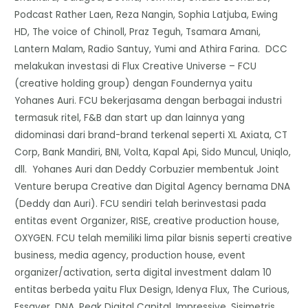
Podcast Rather Laen, Reza Nangin, Sophia Latjuba, Ewing
HD, The voice of Chinoll, Praz Teguh, Tsamara Amani,
Lantern Malam, Radio Santuy, Yumi and Athira Farina. DCC
melakukan investasi di Flux Creative Universe – FCU
(creative holding group) dengan Foundernya yaitu
Yohanes Auri. FCU bekerjasama dengan berbagai industri
termasuk ritel, F&B dan start up dan lainnya yang
didominasi dari brand-brand terkenal seperti XL Axiata, CT
Corp, Bank Mandiri, BNI, Volta, Kapal Api, Sido Muncul, Uniqlo,
dll. Yohanes Auri dan Deddy Corbuzier membentuk Joint
Venture berupa Creative dan Digital Agency bernama DNA
(Deddy dan Auri). FCU sendiri telah berinvestasi pada
entitas event Organizer, RISE, creative production house,
OXYGEN. FCU telah memiliki lima pilar bisnis seperti creative
business, media agency, production house, event
organizer/activation, serta digital investment dalam 10
entitas berbeda yaitu Flux Design, Idenya Flux, The Curious,
Essayer, DNA, Peak Digital Capital, Impressive, Sisimetris,