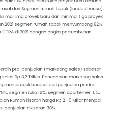
 naik 10% dipicu oleh-oleh proyek baru dimana
erasal dari Segmen rumah tapak (landed house),
imal lima proyek baru dan minimal tiga proyek
hun 2021 segmen rumah tapak menyumbang 82%
les CTRA di 2021 dengan angka pertumbuhan
meraih pra-penjualan (marketing sales) sebesar
 sales Rp 8,2 Triliun. Pencapaian marketing sales
segmen produk berasal dari penjualan produk
 78%, segmen ruko 16%, segmen apartemen 5%.
ualan Rumah kisaran harga Rp 2 -5 Miliar menjadi
 penjualan dikisaran 38%.