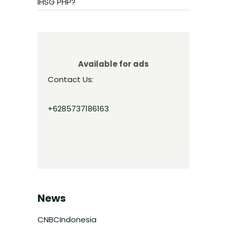
IHSG PHP?
Available for ads
Contact Us:
+6285737186163
News
CNBCIndonesia