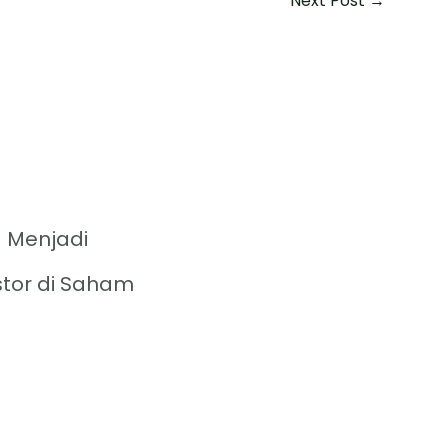
Next Post
→
 Menjadi
stor di Saham