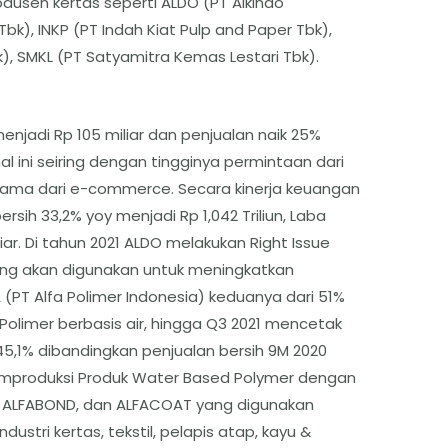
dusen kertas seperti ALDO (PT Alkindo
k), INKP (PT Indah Kiat Pulp and Paper Tbk),
bk), SMKL (PT Satyamitra Kemas Lestari Tbk).
enjadi Rp 105 miliar dan penjualan naik 25%
 hal ini seiring dengan tingginya permintaan dari
utama dari e-commerce. Secara kinerja keuangan
rsih 33,2% yoy menjadi Rp 1,042 Triliun, Laba
liar. Di tahun 2021 ALDO melakukan Right Issue
yang akan digunakan untuk meningkatkan
 (PT Alfa Polimer Indonesia) keduanya dari 51%
Polimer berbasis air, hingga Q3 2021 mencetak
k 45,1% dibandingkan penjualan bersih 9M 2020
i memproduksi Produk Water Based Polymer dengan
, ALFABOND, dan ALFACOAT yang digunakan
ustri kertas, tekstil, pelapis atap, kayu &