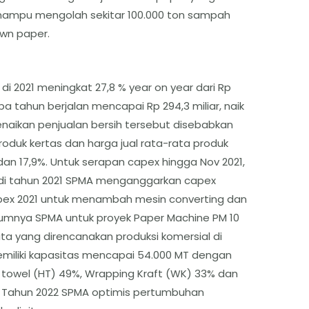
mampu mengolah sekitar 100.000 ton sampah
own paper.
di 2021 meningkat 27,8 % year on year dari Rp
aba tahun berjalan mencapai Rp 294,3 miliar, naik
. Kenaikan penjualan bersih tersebut disebabkan
roduk kertas dan harga jual rata-rata produk
n 17,9%. Untuk serapan capex hingga Nov 2021,
di tahun 2021 SPMA menganggarkan capex
capex 2021 untuk menambah mesin converting dan
elumnya SPMA untuk proyek Paper Machine PM 10
uta yang direncanakan produksi komersial di
emiliki kapasitas mencapai 54.000 MT dengan
 towel (HT) 49%, Wrapping Kraft (WK) 33% dan
Di Tahun 2022 SPMA optimis pertumbuhan