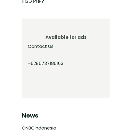
IHSG PHP?
Available for ads
Contact Us:
+6285737186163
News
CNBCIndonesia