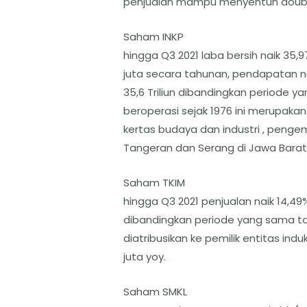
penjualan mampu menyentuh doubl
Saham INKP
hingga Q3 2021 laba bersih naik 35,9
juta secara tahunan, pendapatan nai
35,6 Triliun dibandingkan periode yan
beroperasi sejak 1976 ini merupak
kertas budaya dan industri , pengem
Tangeran dan Serang di Jawa Barat
Saham TKIM
hingga Q3 2021 penjualan naik 14,49%
dibandingkan periode yang sama tah
diatribusikan ke pemilik entitas indu
juta yoy.
Saham SMKL