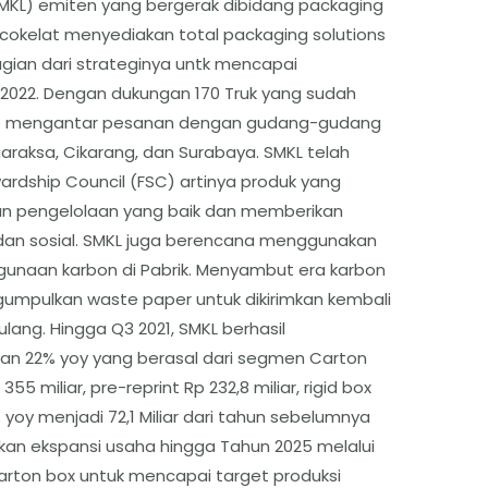
SMKL) emiten yang bergerak dibidang packaging
cokelat menyediakan total packaging solutions
agian dari strateginya untk mencapai
2022. Dengan dukungan 170 Truk yang sudah
iap mengantar pesanan dengan gudang-gudang
araksa, Cikarang, dan Surabaya. SMKL telah
ardship Council (FSC) artinya produk yang
an pengelolaan yang baik dan memberikan
dan sosial. SMKL juga berencana menggunakan
gunaan karbon di Pabrik. Menyambut era karbon
gumpulkan waste paper untuk dikirimkan kembali
ulang. Hingga Q3 2021, SMKL berhasil
n 22% yoy yang berasal dari segmen Carton
 355 miliar, pre-reprint Rp 232,8 miliar, rigid box
3% yoy menjadi 72,1 Miliar dari tahun sebelumnya
gkan ekspansi usaha hingga Tahun 2025 melalui
rton box untuk mencapai target produksi