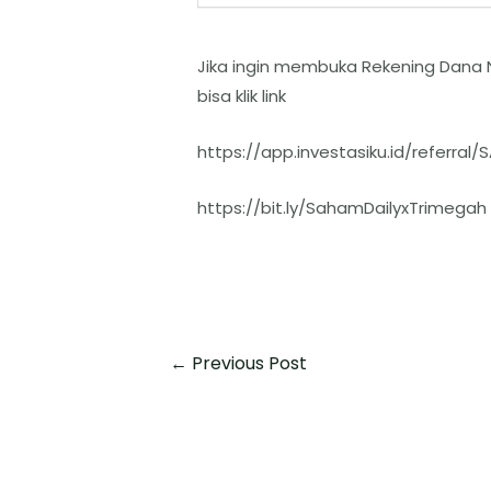
Jika ingin membuka Rekening Dana 
bisa klik link
https://app.investasiku.id/referral
https://bit.ly/SahamDailyxTrimegah
←
Previous Post