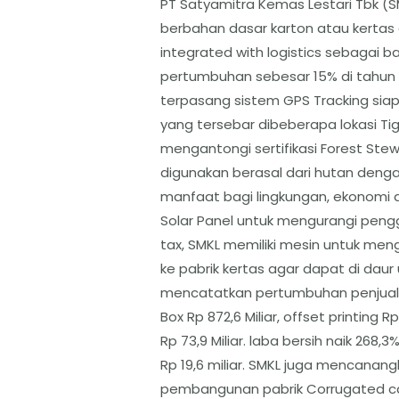
PT Satyamitra Kemas Lestari Tbk (
berbahan dasar karton atau kertas 
integrated with logistics sebagai b
pertumbuhan sebesar 15% di tahun 
terpasang sistem GPS Tracking s
yang tersebar dibeberapa lokasi Tig
mengantongi sertifikasi Forest Stew
digunakan berasal dari hutan deng
manfaat bagi lingkungan, ekonomi 
Solar Panel untuk mengurangi peng
tax, SMKL memiliki mesin untuk men
ke pabrik kertas agar dapat di daur 
mencatatkan pertumbuhan penjuala
Box Rp 872,6 Miliar, offset printing Rp
Rp 73,9 Miliar. laba bersih naik 268,
Rp 19,6 miliar. SMKL juga mencanan
pembangunan pabrik Corrugated ca