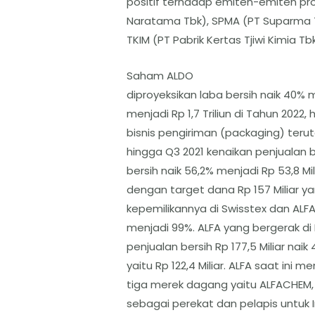
positif terhadap emiten-emiten pro
Naratama Tbk), SPMA (PT Suparma Tb
TKIM (PT Pabrik Kertas Tjiwi Kimia T
Saham ALDO
diproyeksikan laba bersih naik 40% m
menjadi Rp 1,7 Triliun di Tahun 2022,
bisnis pengiriman (packaging) ter
hingga Q3 2021 kenaikan penjualan be
bersih naik 56,2% menjadi Rp 53,8 Mi
dengan target dana Rp 157 Miliar 
kepemilikannya di Swisstex dan ALFA
menjadi 99%. ALFA yang bergerak di 
penjualan bersih Rp 177,5 Miliar nai
yaitu Rp 122,4 Miliar. ALFA saat in
tiga merek dagang yaitu ALFACHEM
sebagai perekat dan pelapis untuk Ind