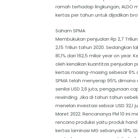
ramah terhadap lingkungan, ALDO 
kertas per tahun untuk dijadikan br
Saham SPMA
Membukukan penjualan Rp 2,7 Triliun 
2,15 Triliun tahun 2020. Sedangkan l
81,1% dari 162,5 miliar year on year
oleh kenaikan kuantitas penjualan p
kertas masing-masing sebesar 6% da
SPMA telah menyerap 95% dimana 
senilai USD 2,6 juta, penggunaan 
rewinding. Jika di tahun tahun seb
menelan investasi sebsar USD 32,1 j
Maret 2022. Rencananya PM 10 ini m
rencana produksi yaitu produk hand
kertas laminasi MG sebanyak 18%. 