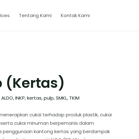
ices
Tentang Kami
Kontak Kami
 (Kertas)
/
ALDO
,
INKP
,
kertas
,
pulp
,
SMKL
,
TKIM
enerapkan cukai terhadap produk plastik, cukai
, serta cukai minuman berpemanis dalam
a penggunaan kantong kertas yang berdampak