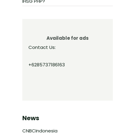
IHSG PHP?
Available for ads
Contact Us:
+6285737186163
News
CNBCIndonesia