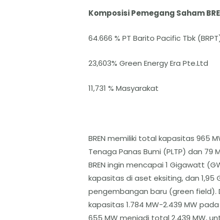
Komposisi Pemegang Saham BREN
64.666 % PT Barito Pacific Tbk (BRPT
23,603% Green Energy Era Pte.Ltd
11,731 % Masyarakat
BREN memiliki total kapasitas 965 M
Tenaga Panas Bumi (PLTP) dan 79 MW
BREN ingin mencapai 1 Gigawatt (
kapasitas di aset eksiting, dan 1,
pengembangan baru (green field). 
kapasitas 1.784 MW-2.439 MW pada
655 MW menjadi total 2.439 MW, unt