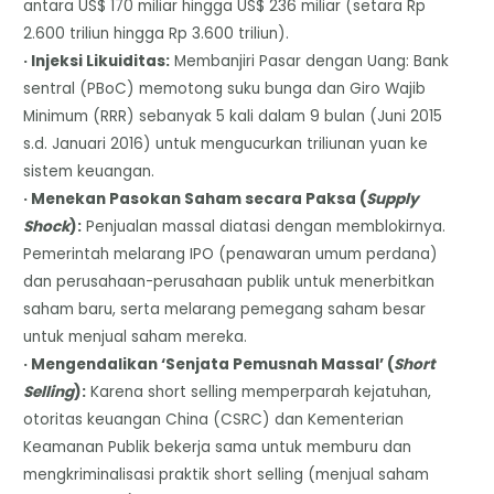
antara US$ 170 miliar hingga US$ 236 miliar (setara Rp
2.600 triliun hingga Rp 3.600 triliun).
· Injeksi Likuiditas:
Membanjiri Pasar dengan Uang: Bank
sentral (PBoC) memotong suku bunga dan Giro Wajib
Minimum (RRR) sebanyak 5 kali dalam 9 bulan (Juni 2015
s.d. Januari 2016) untuk mengucurkan triliunan yuan ke
sistem keuangan.
· Menekan Pasokan Saham secara Paksa (
Supply
Shock
):
Penjualan massal diatasi dengan memblokirnya.
Pemerintah melarang IPO (penawaran umum perdana)
dan perusahaan-perusahaan publik untuk menerbitkan
saham baru, serta melarang pemegang saham besar
untuk menjual saham mereka.
· Mengendalikan ‘Senjata Pemusnah Massal’ (
Short
Selling
):
Karena short selling memperparah kejatuhan,
otoritas keuangan China (CSRC) dan Kementerian
Keamanan Publik bekerja sama untuk memburu dan
mengkriminalisasi praktik short selling (menjual saham