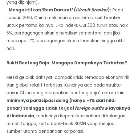
yang dipinjam).
· Mengaktifkan ‘Rem Darurat’ (
Circuit Breaker
):
Pada
Januari 2016, China meluncurkan sistem circuit breaker
untuk pertama kalinya. Jika indeks CSI 300 turun atau naik
5%, perdagangan akan dihentikan sementara, dan jika
mencapai 7%, perdagangan akan dihentikan hingga akhir
hari.
Bukti Benteng Baja: Mengapa Dampaknya Terbatas?
Meski gejolak dahsyat, dampak krisis terhadap ekonomi riil
dan global relatif terbatas. Kuncinya ada pada struktur
pasar China yang merupakan ‘benteng baja’, antara lain:
minimnya partisipasi asing (hanya ~1% dari nilai
pasar) sehingga tidak terjadi
foreign outflow
layaknya
di Indonesia
, rendahnya kepemilikan saham di kalangan
rumah tangga, serta bank-bank BUMN yang menjadi
sumber utama pendanaan korporasi.