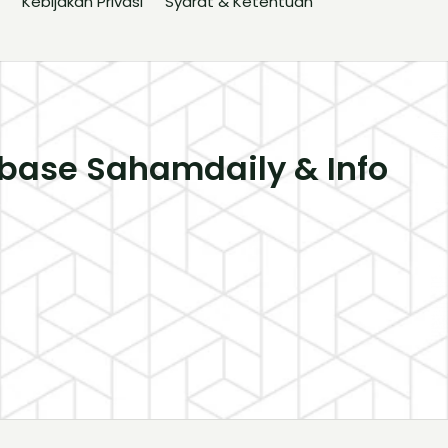
Kebijakan Privasi
Syarat & Ketentuan
base Sahamdaily & Info