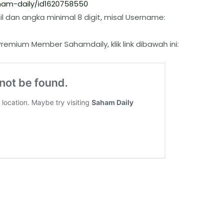
am-daily/id1620758550
l dan angka minimal 8 digit, misal Username:
remium Member Sahamdaily, klik link dibawah ini: