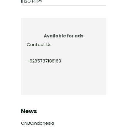
IHSG PHP?
Available for ads
Contact Us:
+6285737186163
News
CNBCIndonesia