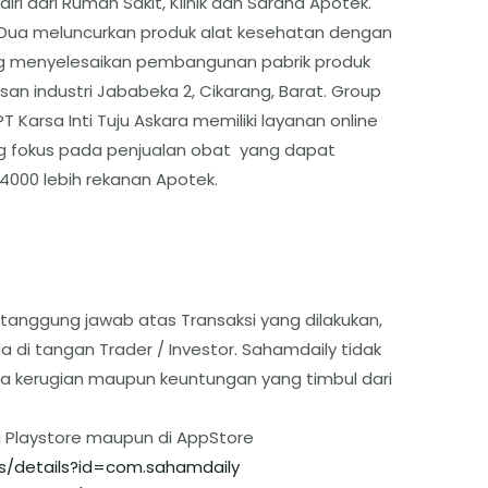
ri dari Rumah Sakit, Klinik dan Sarana Apotek.
 Dua meluncurkan produk alat kesehatan dengan
g menyelesaikan pembangunan pabrik produk
an industri Jababeka 2, Cikarang, Barat. Group
 Karsa Inti Tuju Askara memiliki layanan online
ang fokus pada penjualan obat yang dapat
 4000 lebih rekanan Apotek.
tanggung jawab atas Transaksi yang dilakukan,
 di tangan Trader / Investor. Sahamdaily tidak
a kerugian maupun keuntungan yang timbul dari
i Playstore maupun di AppStore
s/details?id=com.sahamdaily