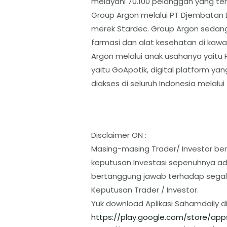
melayani 70.100 pelanggan yang terdi
Group Argon melalui PT Djembatan
merek Stardec. Group Argon sedan
farmasi dan alat kesehatan di kawas
Argon melalui anak usahanya yaitu PT
yaitu GoApotik, digital platform y
diakses di seluruh Indonesia melalui
Disclaimer ON :
Masing-masing Trader/ Investor ber
keputusan Investasi sepenuhnya ada
bertanggung jawab terhadap segal
Keputusan Trader / Investor.
Yuk download Aplikasi Sahamdaily d
https://play.google.com/store/
app