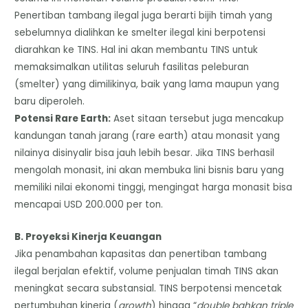
Penertiban tambang ilegal juga berarti bijih timah yang
sebelumnya dialihkan ke smelter ilegal kini berpotensi
diarahkan ke TINS. Hal ini akan membantu TINS untuk
memaksimalkan utilitas seluruh fasilitas peleburan
(smelter) yang dimilikinya, baik yang lama maupun yang
baru diperoleh.
​Potensi Rare Earth:
Aset sitaan tersebut juga mencakup
kandungan tanah jarang (rare earth) atau monasit yang
nilainya disinyalir bisa jauh lebih besar. Jika TINS berhasil
mengolah monasit, ini akan membuka lini bisnis baru yang
memiliki nilai ekonomi tinggi, mengingat harga monasit bisa
mencapai USD 200.000 per ton.
​B. Proyeksi Kinerja Keuangan
Jika penambahan kapasitas dan penertiban tambang
ilegal berjalan efektif, volume penjualan timah TINS akan
meningkat secara substansial. TINS berpotensi mencetak
pertumbuhan kinerja (
growth
) hingga “
double bahkan triple