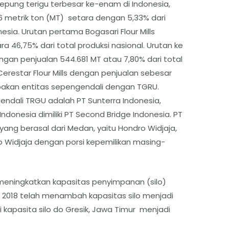
epung terigu terbesar ke-enam di Indonesia,
6 metrik ton (MT) setara dengan 5,33% dari
nesia. Urutan pertama Bogasari Flour Mills
a 46,75% dari total produksi nasional. Urutan ke
ngan penjualan 544.681 MT atau 7,80% dari total
Cerestar Flour Mills dengan penjualan sebesar
pakan entitas sepengendali dengan TGRU.
endali TRGU adalah PT Sunterra Indonesia,
donesia dimiliki PT Second Bridge Indonesia. PT
a yang berasal dari Medan, yaitu Hondro Widjaja,
rso Widjaja dengan porsi kepemilikan masing-
eningkatkan kapasitas penyimpanan (silo)
2018 telah menambah kapasitas silo menjadi
i kapasita silo do Gresik, Jawa Timur menjadi