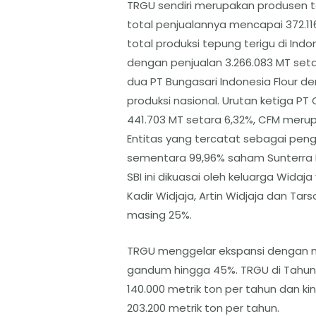
TRGU sendiri merupakan produsen t
total penjualannya mencapai 372.11
total produksi tepung terigu di Indo
dengan penjualan 3.266.083 MT setar
dua PT Bungasari Indonesia Flour de
produksi nasional. Urutan ketiga PT 
441.703 MT setara 6,32%, CFM meru
Entitas yang tercatat sebagai peng
sementara 99,96% saham Sunterra In
SBI ini dikuasai oleh keluarga Widaj
Kadir Widjaja, Artin Widjaja dan Ta
masing 25%.
TRGU menggelar ekspansi dengan m
gandum hingga 45%. TRGU di Tahun 
140.000 metrik ton per tahun dan kin
203.200 metrik ton per tahun.