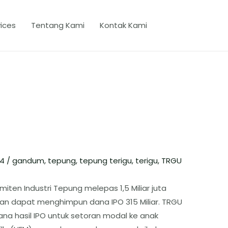
ices
Tentang Kami
Kontak Kami
24
/
gandum
,
tepung
,
tepung terigu
,
terigu
,
TRGU
iten Industri Tepung melepas 1,5 Miliar juta
n dapat menghimpun dana IPO 315 Miliar. TRGU
a hasil IPO untuk setoran modal ke anak