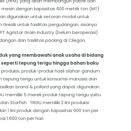
Mills (HFM) yang akan membangun pabrik dan
n mesin dengan kapasitas 600 metrik ton (MT)
kan digunakan untuk setoran modal untuk
 Gresik untuk fasilitas pergudangan, sisanya
PT Agristar Grain Industry (belum beroperasi)
angan dan fasilitas packing di Cilegon.
duk yang membawahi anak usaha di bidang
seperti tepung terigu hingga bahan baku
 produksi, produk-produk hasil olahan gandum
 tepung terigu untuk konsumsi manusia dan
silkan brand & pollard yang dapat digunakan
U memiliki 5 merek produk tepung terigu yaitu
 dan Starfish. TRGU memiliki 2 lini produksi
an 1 lini produk dengan kapasitas 600 ton per
i 1.600 ton per hari.