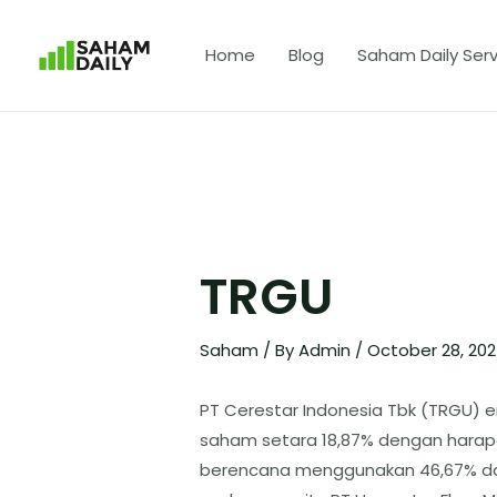
Home
Blog
Saham Daily Serv
TRGU
Saham
/ By
Admin
/
October 28, 20
PT Cerestar Indonesia Tbk (TRGU) em
saham setara 18,87% dengan harapa
berencana menggunakan 46,67% dan