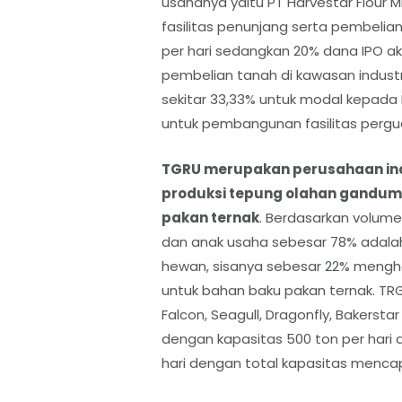
usahanya yaitu PT Harvestar Flour 
fasilitas penunjang serta pembelia
per hari sedangkan 20% dana IPO a
pembelian tanah di kawasan industri
sekitar 33,33% untuk modal kepada 
untuk pembangunan fasilitas pergud
TGRU merupakan perusahaan in
produksi tepung olahan gandum 
pakan ternak
. Berdasarkan volume
dan anak usaha sebesar 78% adalah
hewan, sisanya sebesar 22% mengha
untuk bahan baku pakan ternak. TRG
Falcon, Seagull, Dragonfly, Bakerstar
dengan kapasitas 500 ton per hari d
hari dengan total kapasitas mencapa