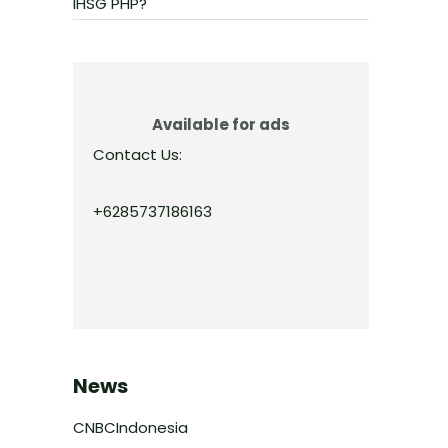
IHSG PHP?
Available for ads
Contact Us:
+6285737186163
News
CNBCIndonesia