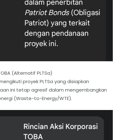
OBA (Alternatif PLTSa)
 mengikuti proyek PLTSa yang disiapkan
haan ini tetap agresif dalam mengembangkan
 energi (Waste-to-Energy/WTE).