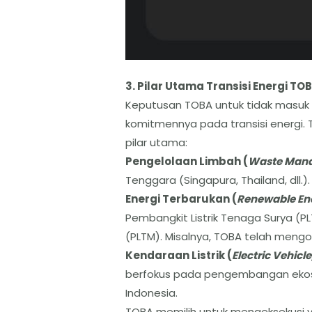
3. Pilar Utama Transisi Energi TO
​Keputusan TOBA untuk tidak masuk
komitmennya pada transisi energi. Tr
pilar utama:
​Pengelolaan Limbah (
Waste Man
Tenggara (Singapura, Thailand, dll.).
​Energi Terbarukan (
Renewable En
Pembangkit Listrik Tenaga Surya (PL
(PLTM). Misalnya, TOBA telah mengo
​Kendaraan Listrik (
Electric Vehicle
berfokus pada pengembangan ekosist
Indonesia.
TOBA memilih untuk mengeksekusi v