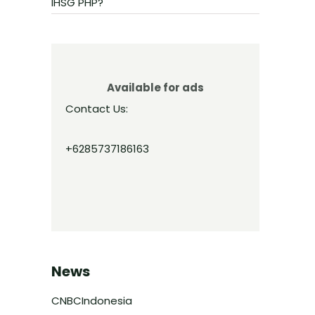
IHSG PHP?
Available for ads
Contact Us:
+6285737186163
News
CNBCIndonesia