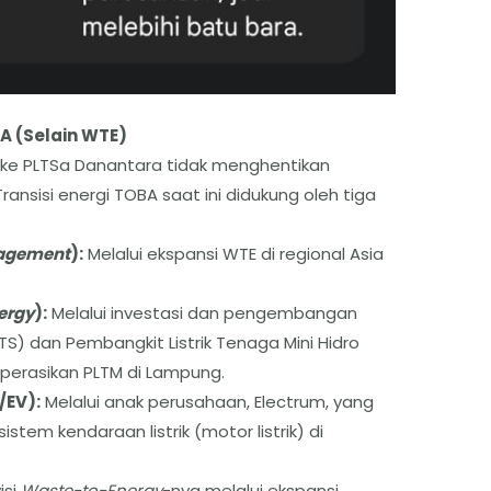
BA (Selain WTE)
 ke PLTSa Danantara tidak menghentikan
ansisi energi TOBA saat ini didukung oleh tiga
agement
):
Melalui ekspansi WTE di regional Asia
ergy
):
Melalui investasi dan pengembangan
TS) dan Pembangkit Listrik Tenaga Mini Hidro
perasikan PLTM di Lampung.
/EV):
Melalui anak perusahaan, Electrum, yang
em kendaraan listrik (motor listrik) di
isi
Waste-to-Energy
-nya melalui ekspansi