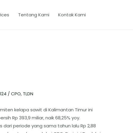
ices
Tentang Kami
Kontak Kami
2024
/
CPO
,
TLDN
miten kelapa sawit di Kalimantan Timur ini
ih Rp 393,9 miliar, naik 68,25% yoy.
pis dari periode yang sama tahun lalu Rp 2,88