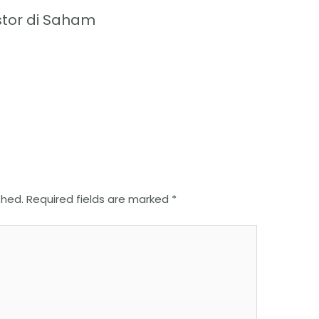
stor di Saham
shed.
Required fields are marked
*