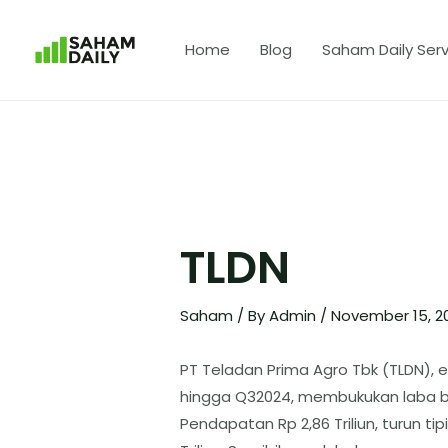
Home
Blog
Saham Daily Serv
TLDN
Saham
/ By
Admin
/
November 15, 
PT Teladan Prima Agro Tbk (TLDN), e
hingga Q32024, membukukan laba bers
Pendapatan Rp 2,86 Triliun, turun ti