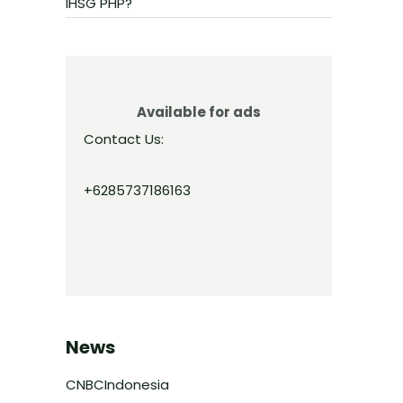
IHSG PHP?
Available for ads
Contact Us:
+6285737186163
News
CNBCIndonesia