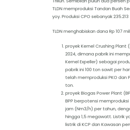
Triliun. Semibilan puluh dua persen 
TLDN memproduksi Tandan Buah Seg
yoy. Produksi CPO sebanyak 235.213 t
TLDN menghabiskan dana Rp 107 miliar
proyek Kernel Crushing Plant 
2024, dimana pabrik ini memp
Kernel Expeller) sebagai produ
pabrik ini 100 ton sawit per h
telah memproduksi PKO dan P
ton.
proyek Biogas Power Plant (B
BPP berpotensi memproduksi g
jam (Nm3/h) per tahun, denga
hingga 1,5 megawatt. Listrik 
listrik di KCP dan Kawasan 