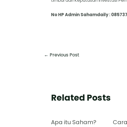
timbul dari Keputusan Investasi P
No HP Admin Sahamdaily : 08573
←
Previous Post
Related Posts
Apa itu Saham?
Cara