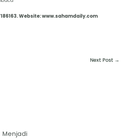
embaca
7186163. Website: www.sahamdaily.com
Next Post
→
 Menjadi