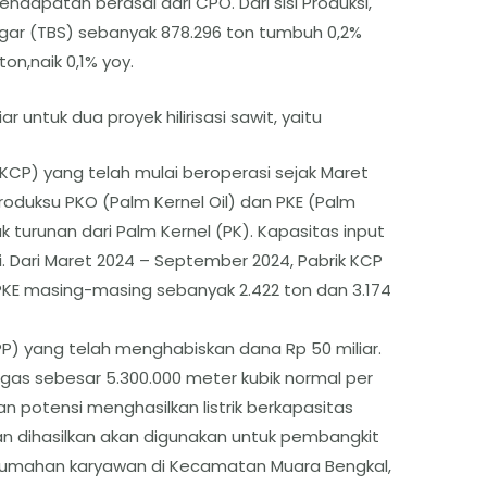
pendapatan berasal dari CPO. Dari sisi Produksi,
ar (TBS) sebanyak 878.296 ton tumbuh 0,2%
on,naik 0,1% yoy.
 untuk dua proyek hilirisasi sawit, yaitu
(KCP) yang telah mulai beroperasi sejak Maret
roduksu PKO (Palm Kernel Oil) dan PKE (Palm
k turunan dari Palm Kernel (PK). Kapasitas input
ari. Dari Maret 2024 – September 2024, Pabrik KCP
KE masing-masing sebanyak 2.422 ton dan 3.174
PP) yang telah menghabiskan dana Rp 50 miliar.
as sebesar 5.300.000 meter kubik normal per
n potensi menghasilkan listrik berkapasitas
yan dihasilkan akan digunakan untuk pembangkit
perumahan karyawan di Kecamatan Muara Bengkal,