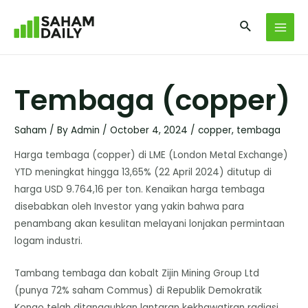
Tembaga (copper)
Saham
/ By
Admin
/
October 4, 2024
/
copper
,
tembaga
Harga tembaga (copper) di LME (London Metal Exchange)
YTD meningkat hingga 13,65% (22 April 2024) ditutup di
harga USD 9.764,16 per ton. Kenaikan harga tembaga
disebabkan oleh Investor yang yakin bahwa para
penambang akan kesulitan melayani lonjakan permintaan
logam industri.
Tambang tembaga dan kobalt Zijin Mining Group Ltd
(punya 72% saham Commus) di Republik Demokratik
Kongo telah ditangguhkan lantaran kekhawatiran radiasi