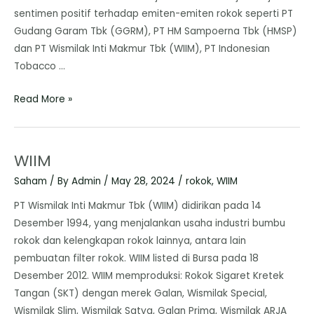
sentimen positif terhadap emiten-emiten rokok seperti PT
Gudang Garam Tbk (GGRM), PT HM Sampoerna Tbk (HMSP)
dan PT Wismilak Inti Makmur Tbk (WIIM), PT Indonesian
Tobacco …
Read More »
WIIM
Saham
/ By
Admin
/
May 28, 2024
/
rokok
,
WIIM
PT Wismilak Inti Makmur Tbk (WIIM) didirikan pada 14
Desember 1994, yang menjalankan usaha industri bumbu
rokok dan kelengkapan rokok lainnya, antara lain
pembuatan filter rokok. WIIM listed di Bursa pada 18
Desember 2012. WIIM memproduksi: Rokok Sigaret Kretek
Tangan (SKT) dengan merek Galan, Wismilak Special,
Wismilak Slim, Wismilak Satya, Galan Prima, Wismilak ARJA