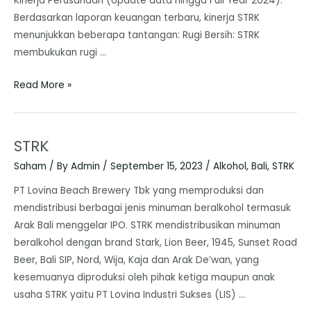
Kinerja Perusahaan (Update data hingga Full Year 2024): ​
Berdasarkan laporan keuangan terbaru, kinerja STRK
menunjukkan beberapa tantangan: ​Rugi Bersih: STRK
membukukan rugi …
Read More »
STRK
Saham
/ By
Admin
/
September 15, 2023
/
Alkohol
,
Bali
,
STRK
PT Lovina Beach Brewery Tbk yang memproduksi dan
mendistribusi berbagai jenis minuman beralkohol termasuk
Arak Bali menggelar IPO. STRK mendistribusikan minuman
beralkohol dengan brand Stark, Lion Beer, 1945, Sunset Road
Beer, Bali SIP, Nord, Wija, Kaja dan Arak De’wan, yang
kesemuanya diproduksi oleh pihak ketiga maupun anak
usaha STRK yaitu PT Lovina Industri Sukses (LIS) …