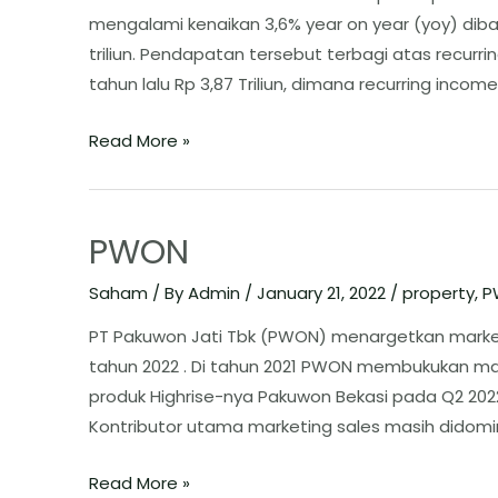
mengalami kenaikan 3,6% year on year (yoy) diba
triliun. Pendapatan tersebut terbagi atas recurrin
tahun lalu Rp 3,87 Triliun, dimana recurring income 
Read More »
PWON
Saham
/ By
Admin
/
January 21, 2022
/
property
,
P
PT Pakuwon Jati Tbk (PWON) menargetkan marketing
tahun 2022 . Di tahun 2021 PWON membukukan marke
produk Highrise-nya Pakuwon Bekasi pada Q2 202
Kontributor utama marketing sales masih didomin
Read More »