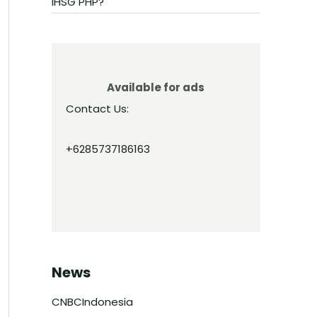
IHSG PHP?
Available for ads
Contact Us:
+6285737186163
News
CNBCIndonesia