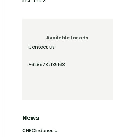
IHSG PHP?
Available for ads
Contact Us:
+6285737186163
News
CNBCIndonesia