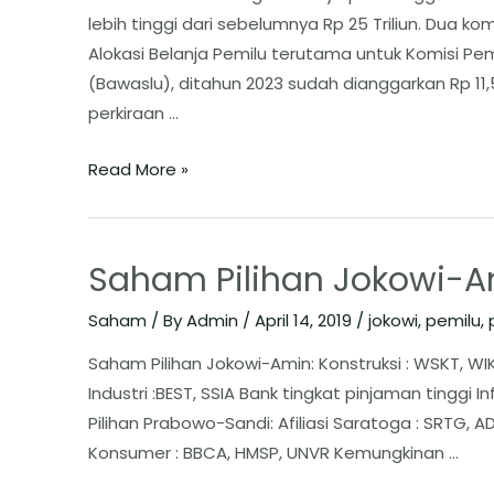
lebih tinggi dari sebelumnya Rp 25 Triliun. Dua k
Alokasi Belanja Pemilu terutama untuk Komisi 
(Bawaslu), ditahun 2023 sudah dianggarkan Rp 11,52
perkiraan …
Read More »
Saham Pilihan Jokowi-
Saham
/ By
Admin
/
April 14, 2019
/
jokowi
,
pemilu
,
Saham Pilihan Jokowi-Amin: Konstruksi : WSKT, WI
Industri :BEST, SSIA Bank tingkat pinjaman tinggi In
Pilihan Prabowo-Sandi: Afiliasi Saratoga : SRTG, A
Konsumer : BBCA, HMSP, UNVR Kemungkinan …