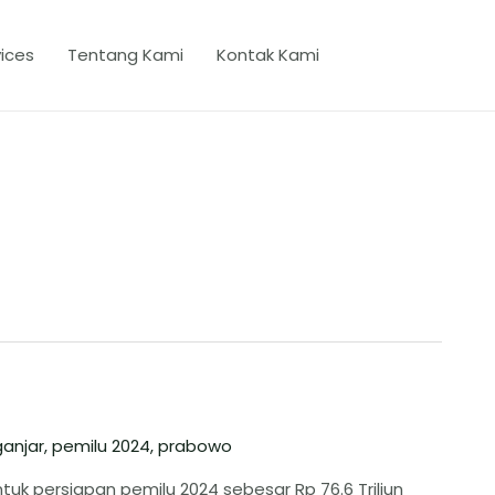
ices
Tentang Kami
Kontak Kami
ganjar
,
pemilu 2024
,
prabowo
 persiapan pemilu 2024 sebesar Rp 76.6 Triliun