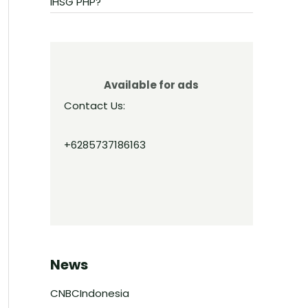
IHSG PHP?
Available for ads
Contact Us:
+6285737186163
News
CNBCIndonesia