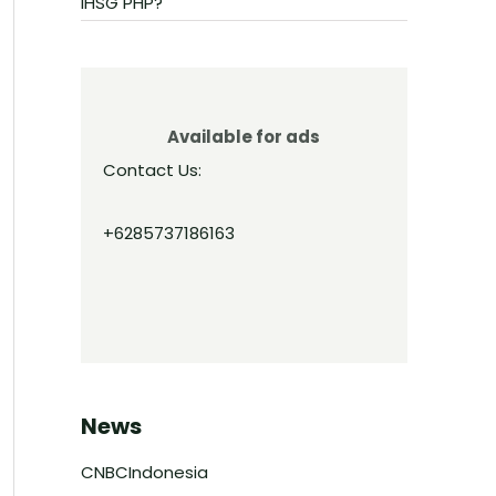
IHSG PHP?
Available for ads
Contact Us:
+6285737186163
News
CNBCIndonesia