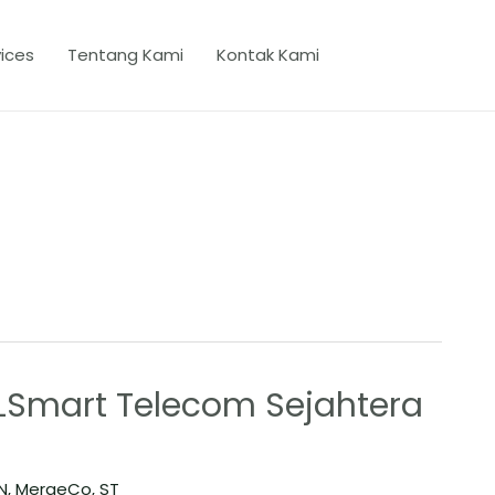
ices
Tentang Kami
Kontak Kami
XLSmart Telecom Sejahtera
N
,
MergeCo
,
ST