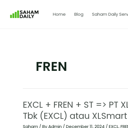
Home
Blog
Saham Daily Serv
FREN
EXCL + FREN + ST => PT 
Tbk (EXCL) atau XLSmart
Saham
/ By
Admin
/
December 11, 2024
/
EXCL
,
FRE