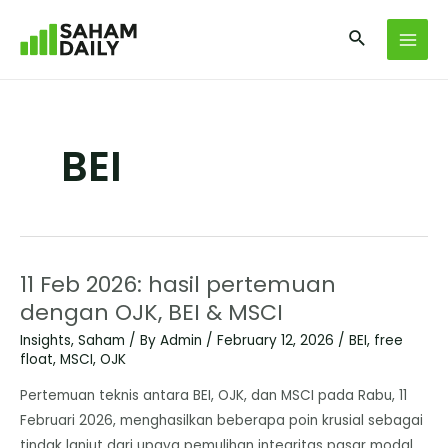
BEI
11 Feb 2026: hasil pertemuan
dengan OJK, BEI & MSCI
Insights
,
Saham
/ By
Admin
/
February 12, 2026
/
BEI
,
free
float
,
MSCI
,
OJK
Pertemuan teknis antara BEI, OJK, dan MSCI pada Rabu, 11
Februari 2026, menghasilkan beberapa poin krusial sebagai
tindak lanjut dari upaya pemulihan integritas pasar modal