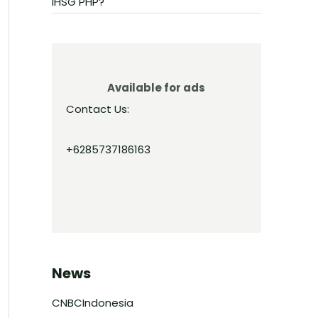
IHSG PHP?
Available for ads
Contact Us:
+6285737186163
News
CNBCIndonesia