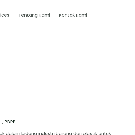
ices
Tentang Kami
Kontak Kami
l
,
PDPP
k dalam bidang industri barang dari plastik untuk