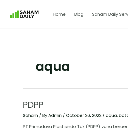
Home
Blog
Saham Daily Serv
aqua
PDPP
Saham
/ By
Admin
/
October 26, 2022
/
aqua
,
boto
PT Primadaya Plastisindo Tbk (PDPP) yang bergera