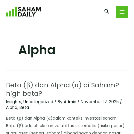
Alpha
Beta (β) dan Alpha (α) di Saham?
high beta?
Insights
,
Uncategorized
/ By
Admin
/
November 12, 2025
/
Alpha
,
Beta
Beta (β) dan Alpha (α)dalam konteks investasi saham. ​
Beta (β) adalah ukuran volatilitas sistematis (risiko pasar)
suatu aset (seperti saham) dibandingkan dengan pasar