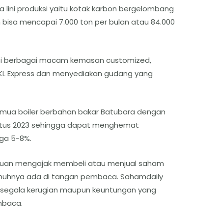
a lini produksi yaitu kotak karbon bergelombang
h bisa mencapai 7.000 ton per bulan atau 84.000
si berbagai macam kemasan customized,
SKL Express dan menyediakan gudang yang
mua boiler berbahan bakar Batubara dengan
ustus 2023 sehingga dapat menghemat
gga 5-8%.
ertujuan mengajak membeli atau menjual saham
enuhnya ada di tangan pembaca. Sahamdaily
 segala kerugian maupun keuntungan yang
mbaca.