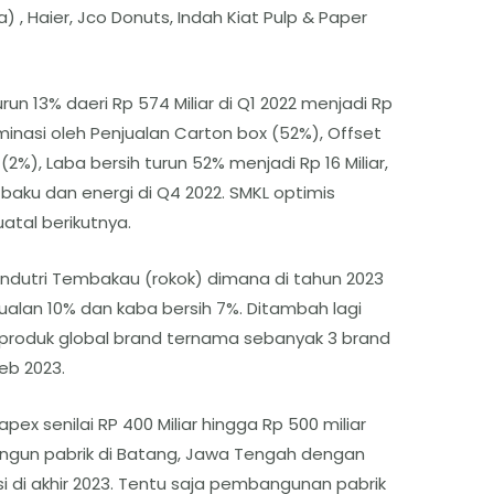
) , Haier, Jco Donuts, Indah Kiat Pulp & Paper
un 13% daeri Rp 574 Miliar di Q1 2022 menjadi Rp
ominasi oleh Penjualan Carton box (52%), Offset
(2%), Laba bersih turun 52% menjadi Rp 16 Miliar,
 baku dan energi di Q4 2022. SMKL optimis
atal berikutnya.
ndutri Tembakau (rokok) dimana di tahun 2023
ualan 10% dan kaba bersih 7%. Ditambah lagi
roduk global brand ternama sebanyak 3 brand
eb 2023.
pex senilai RP 400 Miliar hingga Rp 500 miliar
gun pabrik di Batang, Jawa Tengah dengan
ksi di akhir 2023. Tentu saja pembangunan pabrik