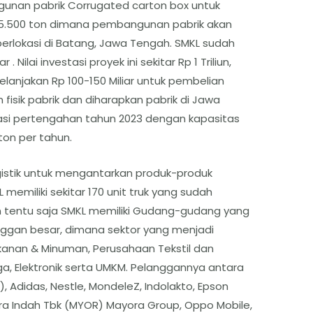
unan pabrik Corrugated carton box untuk
 5.500 ton dimana pembangunan pabrik akan
erlokasi di Batang, Jawa Tengah. SMKL sudah
 Nilai investasi proyek ini sekitar Rp 1 Triliun,
elanjakan Rp 100-150 Miliar untuk pembelian
sik pabrik dan diharapkan pabrik di Jawa
rasi pertengahan tahun 2023 dengan kapasitas
 ton per tahun.
logistik untuk mengantarkan produk-produk
memiliki sekitar 170 unit truk yang sudah
n tentu saja SMKL memiliki Gudang-gudang yang
ggan besar, dimana sektor yang menjadi
kanan & Minuman, Perusahaan Tekstil dan
, Elektronik serta UMKM. Pelanggannya antara
R), Adidas, Nestle, MondeleZ, Indolakto, Epson
ra Indah Tbk (MYOR) Mayora Group, Oppo Mobile,