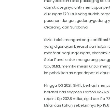
menyediakan total packaging soluti
dari strateginya untk mencapai pe
dukungan 170 Truk yang sudah terp
pesanan dengan gudang-gudang yan
Cikarang, dan Surabaya.
SMKL telah mengantongi sertifikasi 
yang digunakan berasal dari hutan
manfaat bagi lingkungan, ekonomi 
Solar Panel untuk mengurangi peng
tax, SMKL memiliki mesin untuk men
ke pabrik kertas agar dapat di daur 
Hingga Q3 2021, SMKL berhasil men
berasal dari segmen Carton Box Rp 872
reprint Rp 232,8 miliar, rigid box Rp 7
Miliar dari tahun sebelumnya Rp 19,