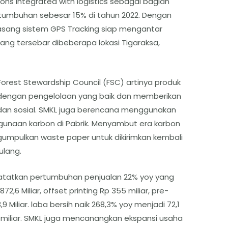
ons integrated with logistics sebagai bagian
rtumbuhan sebesar 15% di tahun 2022. Dengan
asang sistem GPS Tracking siap mengantar
g tersebar dibeberapa lokasi Tigaraksa,
Forest Stewardship Council (FSC) artinya produk
 dengan pengelolaan yang baik dan memberikan
dan sosial. SMKL juga berencana menggunakan
gunaan karbon di Pabrik. Menyambut era karbon
gumpulkan waste paper untuk dikirimkan kembali
ulang.
catatkan pertumbuhan penjualan 22% yoy yang
,6 Miliar, offset printing Rp 355 miliar, pre-
3,9 Miliar. laba bersih naik 268,3% yoy menjadi 72,1
6 miliar. SMKL juga mencanangkan ekspansi usaha