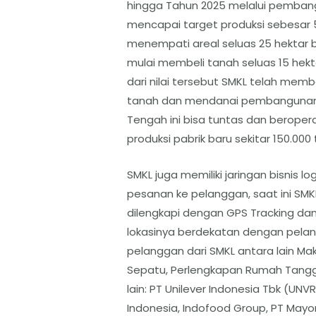
hingga Tahun 2025 melalui pembang
mencapai target produksi sebesar
menempati areal seluas 25 hektar b
mulai membeli tanah seluas 15 hektar .
dari nilai tersebut SMKL telah memb
tanah dan mendanai pembangunan fi
Tengah ini bisa tuntas dan berope
produksi pabrik baru sekitar 150.000
SMKL juga memiliki jaringan bisnis 
pesanan ke pelanggan, saat ini SMKL 
dilengkapi dengan GPS Tracking da
lokasinya berdekatan dengan pelan
pelanggan dari SMKL antara lain Ma
Sepatu, Perlengkapan Rumah Tangga
lain: PT Unilever Indonesia Tbk (UNV
Indonesia, Indofood Group, PT Mayo