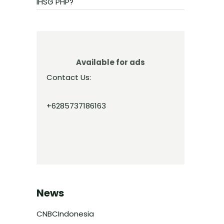
IHSG PHP?
Available for ads
Contact Us:
+6285737186163
News
CNBCIndonesia