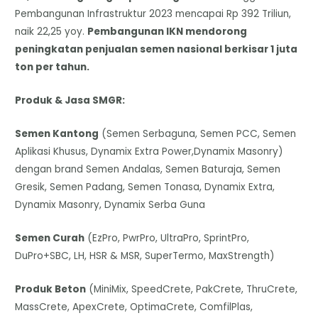
Pembangunan Infrastruktur 2023 mencapai Rp 392 Triliun,
naik 22,25 yoy.
Pembangunan IKN mendorong
peningkatan penjualan semen nasional berkisar 1 juta
ton per tahun.
Produk & Jasa SMGR:
Semen Kantong
(Semen Serbaguna, Semen PCC, Semen
Aplikasi Khusus, Dynamix Extra Power,Dynamix Masonry)
dengan brand Semen Andalas, Semen Baturaja, Semen
Gresik, Semen Padang, Semen Tonasa, Dynamix Extra,
Dynamix Masonry, Dynamix Serba Guna
Semen Curah
(EzPro, PwrPro, UltraPro, SprintPro,
DuPro+SBC, LH, HSR & MSR, SuperTermo, MaxStrength)
Produk Beton
(MiniMix, SpeedCrete, PakCrete, ThruCrete,
MassCrete, ApexCrete, OptimaCrete, ComfilPlas,