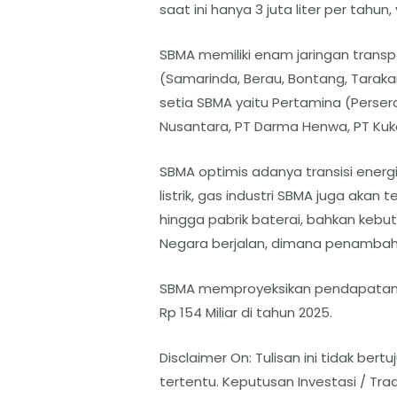
saat ini hanya 3 juta liter per tahun
SBMA memiliki enam jaringan transpo
(Samarinda, Berau, Bontang, Tarak
setia SBMA yaitu Pertamina (Perser
Nusantara, PT Darma Henwa, PT Kuka
SBMA optimis adanya transisi energi
listrik, gas industri SBMA juga ak
hingga pabrik baterai, bahkan keb
Negara berjalan, dimana penambahan
SBMA memproyeksikan pendapatan bi
Rp 154 Miliar di tahun 2025.
Disclaimer On: Tulisan ini tidak b
tertentu. Keputusan Investasi / T