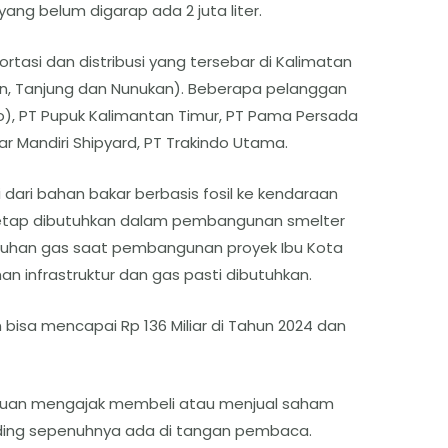
, yang belum digarap ada 2 juta liter.
rtasi dan distribusi yang tersebar di Kalimatan
an, Tanjung dan Nunukan). Beberapa pelanggan
o), PT Pupuk Kalimantan Timur, PT Pama Persada
r Mandiri Shipyard, PT Trakindo Utama.
 dari bahan bakar berbasis fosil ke kendaraan
an tetap dibutuhkan dalam pembangunan smelter
utuhan gas saat pembangunan proyek Ibu Kota
 infrastruktur dan gas pasti dibutuhkan.
sa mencapai Rp 136 Miliar di Tahun 2024 dan
ertujuan mengajak membeli atau menjual saham
rading sepenuhnya ada di tangan pembaca.