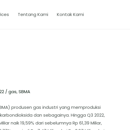
ices
Tentang Kami
Kontak Kami
022
/
gas
,
SBMA
(SBMA) produsen gas industri yang memproduksi
, karbondioksida dan sebagainya. Hingga Q3 2022,
iar naik 19,59% dari sebelumnya Rp 61,39 Miliar,