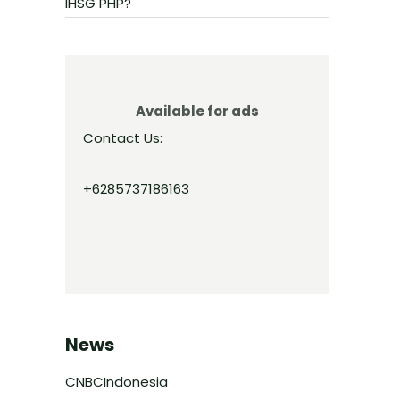
IHSG PHP?
Available for ads
Contact Us:
+6285737186163
News
CNBCIndonesia