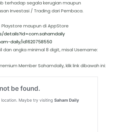
ab terhadap segala kerugian maupun
san Investasi / Trading dari Pembaca.
i Playstore maupun di AppStore
s/details?id=com.sahamdaily
am-daily/id1620758550
l dan angka minimal 8 digit, misal Username:
remium Member Sahamdaily, klik link dibawah ini: