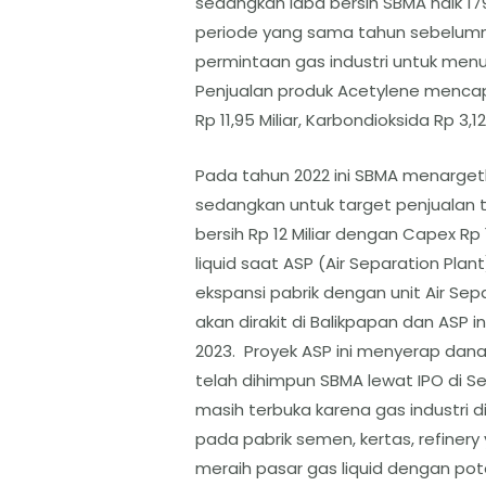
sedangkan laba bersih SBMA naik 179,7
periode yang sama tahun sebelumnya
permintaan gas industri untuk men
Penjualan produk Acetylene mencapai 
Rp 11,95 Miliar, Karbondioksida Rp 3,12 
Pada tahun 2022 ini SBMA menargetk
sedangkan untuk target penjualan ta
bersih Rp 12 Miliar dengan Capex Rp 
liquid saat ASP (Air Separation Plan
ekspansi pabrik dengan unit Air Sep
akan dirakit di Balikpapan dan ASP 
2023. Proyek ASP ini menyerap dana s
telah dihimpun SBMA lewat IPO di Se
masih terbuka karena gas industri 
pada pabrik semen, kertas, refiner
meraih pasar gas liquid dengan pote