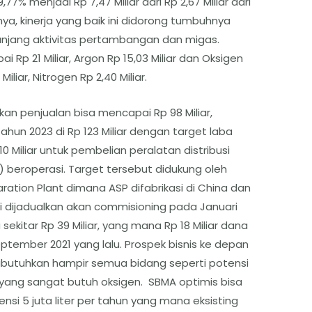
7% menjadi Rp 7,47 Miliar dari Rp 2,67 Miliar dari
, kinerja yang baik ini didorong tumbuhnya
unjang aktivitas pertambangan dan migas.
Rp 21 Miliar, Argon Rp 15,03 Miliar dan Oksigen
Miliar, Nitrogen Rp 2,40 Miliar.
an penjualan bisa mencapai Rp 98 Miliar,
hun 2023 di Rp 123 Miliar dengan target laba
10 Miliar untuk pembelian peralatan distribusi
t) beroperasi. Target tersebut didukung oleh
aration Plant dimana ASP difabrikasi di China dan
ini dijadualkan akan commisioning pada Januari
ekitar Rp 39 Miliar, yang mana Rp 18 Miliar dana
ptember 2021 yang lalu. Prospek bisnis ke depan
dibutuhkan hampir semua bidang seperti potensi
y yang sangat butuh oksigen. SBMA optimis bisa
nsi 5 juta liter per tahun yang mana eksisting