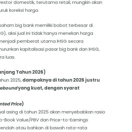
nvestor domestik, terutama retail, mungkin akan
uk koreksi harga.
saham big bank memiliki bobot terbesar di
, aksi jual ini tidak hanya menekan harga
a menjadi pemberat utama IHSG secara
urunkan kapitalisasi pasar big bank dan IHSG,
a luas.
anjang Tahun 2026)
ahun 2025,
dampaknya di tahun 2026 justru
rebound
yang kuat, dengan syarat
nted Price
)
jual asing di tahun 2025 akan menyebabkan rasio
to-Book Value/PBV dan Price-to-Earnings
h rendah atau bahkan di bawah rata-rata