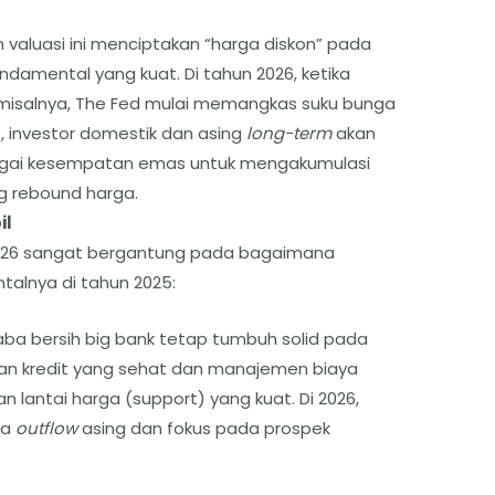
valuasi ini menciptakan “harga diskon” pada
damental yang kuat. Di tahun 2026, ketika
misalnya, The Fed mulai memangkas suku bunga
), investor domestik dan asing
long-term
akan
ebagai kesempatan emas untuk mengakumulasi
ng rebound harga.
il
 2026 sangat bergantung pada bagaimana
lnya di tahun 2025:
laba bersih big bank tetap tumbuh solid pada
ran kredit yang sehat dan manajemen biaya
an lantai harga (support) yang kuat. Di 2026,
ra
outflow
asing dan fokus pada prospek