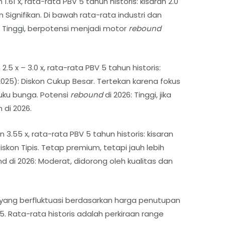
1.61 x, rata-rata PBV 5 tahun historis: kisaran 2.0
on Signifikan. Di bawah rata-rata industri dan
6: Tinggi, berpotensi menjadi motor
rebound
2.5 x – 3.0 x, rata-rata PBV 5 tahun historis:
 (2025): Diskon Cukup Besar. Tertekan karena fokus
uku bunga. Potensi
rebound
di 2026: Tinggi, jika
 di 2026.
n 3.55 x, rata-rata PBV 5 tahun historis: kisaran
 Diskon Tipis. Tetap premium, tetapi jauh lebih
d di 2026: Moderat, didorong oleh kualitas dan
n yang berfluktuasi berdasarkan harga penutupan
5. Rata-rata historis adalah perkiraan range