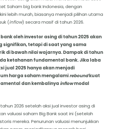
et
. Saham big bank Indonesia, dengan
ini lebih murah, biasanya menjadi pilihan utama
uk (
inflow
) secara masif di tahun 2026.
ank oleh investor asing di tahun 2025 akan
signifikan, tetapi di saat yang sama
k di bawah nilai wajarnya. Dampak di tahun
da ketahanan fundamental bank. Jika laba
ksi jual 2025 hanya akan menjadi
elum harga saham mengalami
rebound
kuat
ndamental dan kembalinya
inflow
modal
ahun 2026 setelah aksi jual investor asing di
an valuasi saham Big Bank saat ini (setelah
istoris mereka. Penurunan valuasi menunjukkan