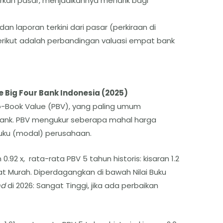
rkan pasar, menjadikannya menarik bagi
an laporan terkini dari pasar (perkiraan di
, berikut adalah perbandingan valuasi empat bank
Big Four Bank Indonesia (2025)
o-Book Value (PBV), yang paling umum
ank. PBV mengukur seberapa mahal harga
uku (modal) perusahaan.
 0.92 x, rata-rata PBV 5 tahun historis: kisaran 1.2
ngat Murah. Diperdagangkan di bawah Nilai Buku
nd
di 2026: Sangat Tinggi, jika ada perbaikan