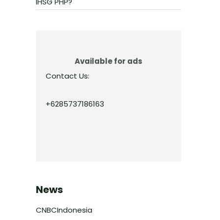
IHSG PHP?
Available for ads
Contact Us:
+6285737186163
News
CNBCIndonesia