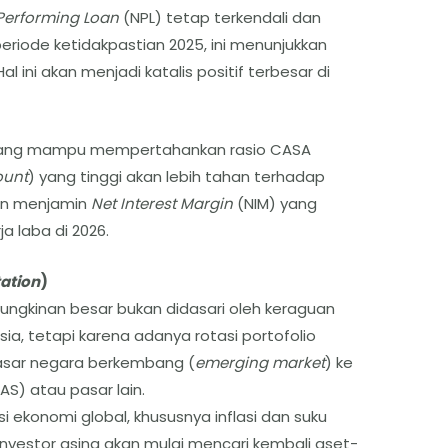
erforming Loan
(NPL) tetap terkendali dan
periode ketidakpastian 2025, ini menunjukkan
 ini akan menjadi katalis positif terbesar di
ang mampu mempertahankan rasio CASA
ount
) yang tinggi akan lebih tahan terhadap
kan menjamin
Net Interest Margin
(NIM) yang
ja laba di 2026.
tation
)
mungkinan besar bukan didasari oleh keraguan
a, tetapi karena adanya rotasi portofolio
pasar negara berkembang (
emerging market
) ke
AS) atau pasar lain.
si ekonomi global, khususnya inflasi dan suku
, investor asing akan mulai mencari kembali aset-