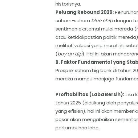
historisnya.
​Peluang Rebound 2026:
Penurunan 
saham-saham
blue chip
dengan fun
sentimen eksternal mulai mereda (
atau ketidakpastian politik mereda
melihat valuasi yang murah ini s
(
buy on dip
). Hal ini akan mendoro
​B. Faktor Fundamental yang Stab
​Prospek saham big bank di tahun
mereka mampu menjaga fundamenta
Profitabilitas (Laba Bersih):
Jika 
tahun 2025 (didukung oleh penyalu
yang efisien), hal ini akan memberik
pasar akan mengabaikan sementa
pertumbuhan laba.