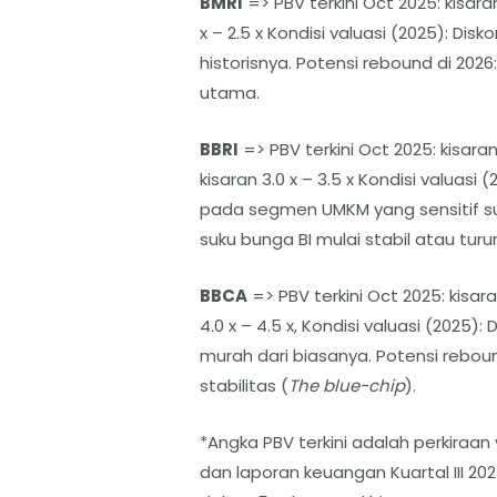
BMRI
=> PBV terkini Oct 2025: kisaran 
x – 2.5 x Kondisi valuasi (2025): Disk
historisnya. Potensi rebound di 202
utama.
BBRI
=> PBV terkini Oct 2025: kisaran 
kisaran 3.0 x – 3.5 x Kondisi valuasi
pada segmen UMKM yang sensitif s
suku bunga BI mulai stabil atau turun
BBCA
=> PBV terkini Oct 2025: kisara
4.0 x – 4.5 x, Kondisi valuasi (2025):
murah dari biasanya. Potensi reboun
stabilitas (
The blue-chip
).
*Angka PBV terkini adalah perkiraa
dan laporan keuangan Kuartal III 202