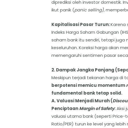
diprediksi oleh investor domestik. I
ikut panik (
panic selling)
, memperbur
Kapitalisasi Pasar Turun:
Karena 
Indeks Harga Saham Gabungan (IHSG)
saham bank itu sendiri, tetapi jug
keseluruhan. Koreksi harga akan men
memengaruhi sentimen pasar secar
2. Dampak Jangka Panjang (Sep
​Meskipun terjadi tekanan harga di t
berpotensi memicu momentum
fundamental bank tetap solid.
​A. Valuasi Menjadi Murah (
Discou
​Penciptaan
Margin of Safety
:
Aksi 
valuasi utama bank (seperti Price-
Ratio/PER) turun ke level yang lebi