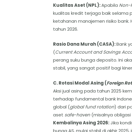
Kualitas Aset (NPL):
Apabila
Non-P
kualitas kredit terjaga baik selama 
ketahanan manajemen risiko bank. Hal
tahun 2026.
Rasio Dana Murah (CASA):
Bank y
(
Current Account and Savings Acc
perang suku bunga deposito. Ini a
stabil, yang sangat positif bagi kiner
C. Rotasi Modal Asing (
Foreign Ro
Aksi jual asing pada tahun 2025 ke
terhadap fundamental bank Indonesi
global (
global fund rotation
) dari 
aset
safe-haven
(misalnya obligasi 
​Kembalinya Asing 2026:
Jika kondi
bunga AS, mulai stabil di akhir 2025