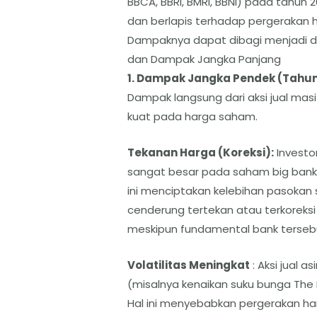
BBCA, BBRI, BMRI, BBNI) pada tahu
dan berlapis terhadap pergerakan 
​Dampaknya dapat dibagi menjadi 
dan Dampak Jangka Panjang
​1. Dampak Jangka Pendek (Tahun
​Dampak langsung dari aksi jual masi
kuat pada harga saham.
Tekanan Harga (Koreksi):
Investor
sangat besar pada saham big bank 
ini menciptakan kelebihan pasokan
cenderung tertekan atau terkoreksi
meskipun fundamental bank terseb
Volatilitas Meningkat
: Aksi jual a
(misalnya kenaikan suku bunga The F
Hal ini menyebabkan pergerakan har