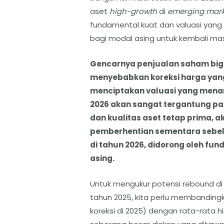
aset
high-growth
di
emerging mark
fundamental kuat dan valuasi yang k
bagi modal asing untuk kembali mas
Gencarnya penjualan saham big b
menyebabkan koreksi harga yang 
menciptakan valuasi yang menari
2026 akan sangat tergantung pa
dan kualitas aset tetap prima, a
pemberhentian sementara seb
di tahun 2026, didorong oleh fu
asing.
Untuk mengukur potensi rebound di t
tahun 2025, kita perlu membandingk
koreksi di 2025) dengan rata-rata h