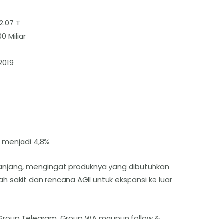
2.07 T
00 Miliar
2019
 menjadi 4,8%
Panjang, mengingat produknya yang dibutuhkan
h sakit dan rencana AGII untuk ekspansi ke luar
r, Group Telegram, Group WA maupun follow &