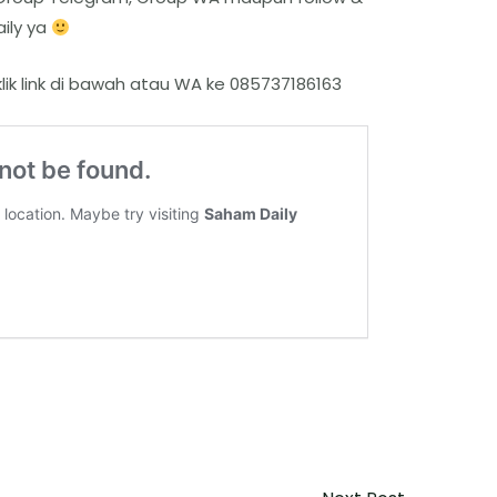
ily ya
klik link di bawah atau WA ke 085737186163