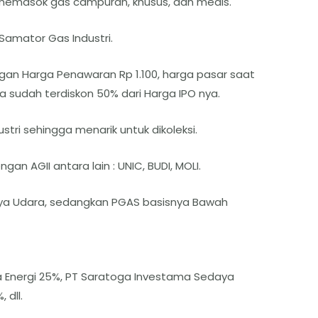
a memasok gas campuran, khusus, dan medis.
 Samator Gas Industri.
gan Harga Penawaran Rp 1.100, harga pasar saat
ya sudah terdiskon 50% dari Harga IPO nya.
stri sehingga menarik untuk dikoleksi.
n AGII antara lain : UNIC, BUDI, MOLI.
nya Udara, sedangkan PGAS basisnya Bawah
 Energi 25%, PT Saratoga Investama Sedaya
 dll.