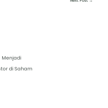
Next Post
→
 Menjadi
stor di Saham