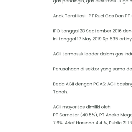
gas pendingin, gas elektronik Jug
Anak Terafiliasi : PT Ruci Gas Dan PT
IPO tanggal 28 September 2016 den
ini tanggal 17 May 2019 Rp 535 artin
AGII termasuk leader dalam gas Indu
Perusahaan di sektor yang sama denga
Beda AGII dengan PGAS: AGII basis
Tanah.
AGII mayoritas dimiliki oleh:
PT Samator (40.5%), PT Aneka Mega
7.6%, Arief Harsono 4.4 %, Public 21.1 %,