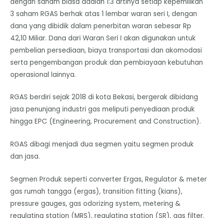
dengan saham biasa adalah 1:3 artinya setiap kepemilikan
3 saham RGAS berhak atas 1 lembar waran seri I, dengan
dana yang dibidik dalam penerbitan waran sebesar Rp
42,10 Miliar. Dana dari Waran Seri I akan digunakan untuk
pembelian persediaan, biaya transportasi dan akomodasi
serta pengembangan produk dan pembiayaan kebutuhan
operasional lainnya.
RGAS berdiri sejak 2018 di kota Bekasi, bergerak dibidang
jasa penunjang industri gas meliputi penyediaan produk
hingga EPC (Engineering, Procurement and Construction).
RGAS dibagi menjadi dua segmen yaitu segmen produk
dan jasa.
Segmen Produk seperti converter Ergas, Regulator & meter
gas rumah tangga (ergas), transition fitting (kians),
pressure gauges, gas odorizing system, metering &
regulating station (MRS), regulating station (SR), gas filter.