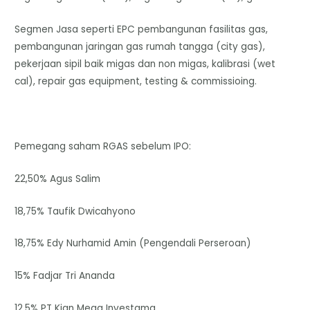
Segmen Jasa seperti EPC pembangunan fasilitas gas,
pembangunan jaringan gas rumah tangga (city gas),
pekerjaan sipil baik migas dan non migas, kalibrasi (wet
cal), repair gas equipment, testing & commissioing.
Pemegang saham RGAS sebelum IPO:
22,50% Agus Salim
18,75% Taufik Dwicahyono
18,75% Edy Nurhamid Amin (Pengendali Perseroan)
15% Fadjar Tri Ananda
12,5% PT Kian Mega Investama