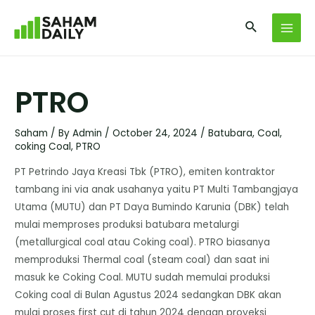
PTRO
Saham
/ By
Admin
/
October 24, 2024
/
Batubara
,
Coal
,
coking Coal
,
PTRO
PT Petrindo Jaya Kreasi Tbk (PTRO), emiten kontraktor
tambang ini via anak usahanya yaitu PT Multi Tambangjaya
Utama (MUTU) dan PT Daya Bumindo Karunia (DBK) telah
mulai memproses produksi batubara metalurgi
(metallurgical coal atau Coking coal). PTRO biasanya
memproduksi Thermal coal (steam coal) dan saat ini
masuk ke Coking Coal. MUTU sudah memulai produksi
Coking coal di Bulan Agustus 2024 sedangkan DBK akan
mulai proses first cut di tahun 2024 dengan proyeksi