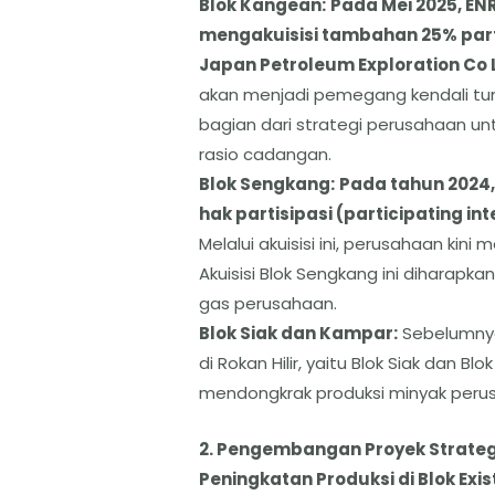
​Blok Kangean:
Pada Mei 2025, E
mengakuisisi tambahan 25% parti
Japan Petroleum Exploration Co 
akan menjadi pemegang kendali tun
bagian dari strategi perusahaan u
rasio cadangan.
​Blok Sengkang:
Pada tahun 2024,
hak partisipasi (participating in
Melalui akuisisi ini, perusahaan kin
Akuisisi Blok Sengkang ini diharap
gas perusahaan.
​Blok Siak dan Kampar:
Sebelumnya,
di Rokan Hilir, yaitu Blok Siak dan Blo
mendongkrak produksi minyak peru
​2. Pengembangan Proyek Strateg
Peningkatan Produksi di Blok Ex