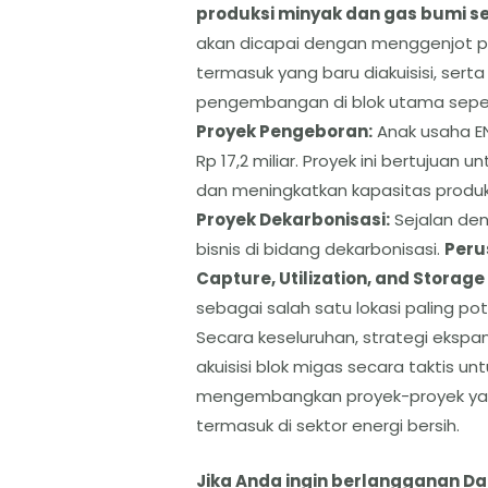
produksi minyak dan gas bumi s
akan dicapai dengan menggenjot prod
termasuk yang baru diakuisisi, sert
pengembangan di blok utama seper
​Proyek Pengeboran:
Anak usaha EN
Rp 17,2 miliar. Proyek ini bertujua
dan meningkatkan kapasitas produks
​Proyek Dekarbonisasi:
Sejalan den
bisnis di bidang dekarbonisasi.
Peru
Capture, Utilization, and Storag
sebagai salah satu lokasi paling pote
​Secara keseluruhan, strategi eksp
akuisisi blok migas secara taktis u
mengembangkan proyek-proyek yang
termasuk di sektor energi bersih.
Jika Anda ingin berlangganan D