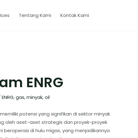
ices
Tentang Kami
Kontak Kami
ham ENRG
/
ENRG
,
gas
,
minyak
,
oil
emiliki potensi yang signifikan di sektor minyak
ng oleh aset-aset strategis dan proyek-proyek
ni beroperasi di hulu migas, yang menjadikannya