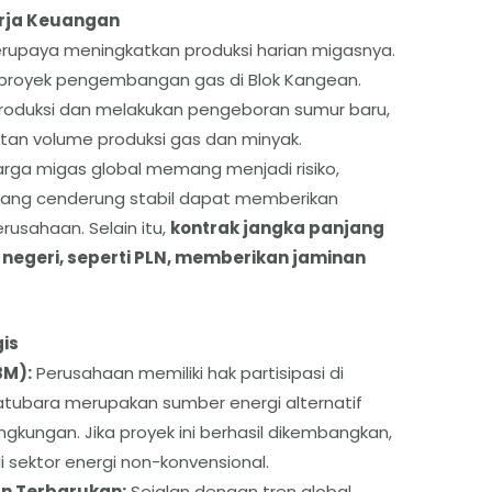
erja Keuangan
berupaya meningkatkan produksi harian migasnya.
 proyek pengembangan gas di Blok Kangean.
roduksi dan melakukan pengeboran sumur baru,
an volume produksi gas dan minyak.
 harga migas global memang menjadi risiko,
yang cenderung stabil dapat memberikan
usahaan. Selain itu,
kontrak jangka panjang
negeri, seperti PLN, memberikan jaminan
is
BM):
Perusahaan memiliki hak partisipasi di
tubara merupakan sumber energi alternatif
gkungan. Jika proyek ini berhasil dikembangkan,
 sektor energi non-konvensional.
dan Terbarukan:
Sejalan dengan tren global,