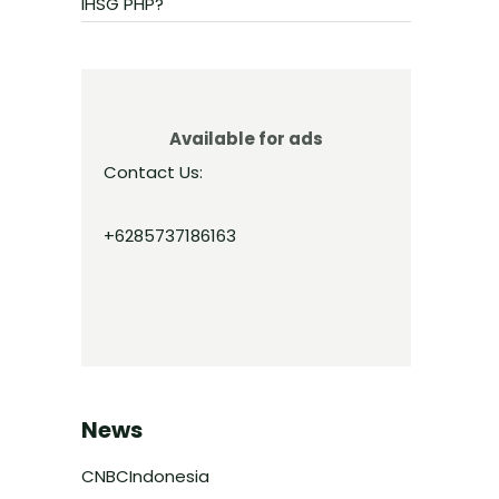
IHSG PHP?
Available for ads
Contact Us:
+6285737186163
News
CNBCIndonesia