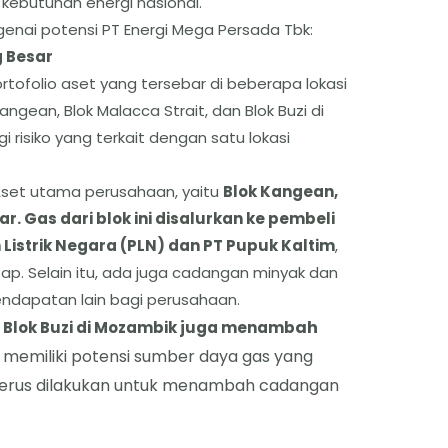
ebutuhan energi nasional.
ngenai potensi PT Energi Mega Persada Tbk:
g Besar
rtofolio aset yang tersebar di beberapa lokasi
Kangean, Blok Malacca Strait, dan Blok Buzi di
i risiko yang terkait dengan satu lokasi
set utama perusahaan, yaitu
Blok Kangean,
. Gas dari blok ini disalurkan ke pembeli
istrik Negara (PLN) dan PT Pupuk Kaltim
,
p. Selain itu, ada juga cadangan minyak dan
ndapatan lain bagi perusahaan.
ah
 Blok Buzi di Mozambik juga menamb
ini memiliki potensi sumber daya gas yang
 terus dilakukan untuk menambah cadangan