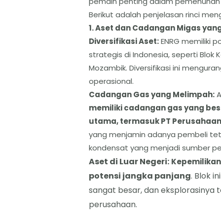
pemain penting dalam pemenuhan k
​Berikut adalah penjelasan rinci me
​1. Aset dan Cadangan Migas yan
​Diversifikasi Aset:
ENRG memiliki po
strategis di Indonesia, seperti Blok 
Mozambik. Diversifikasi ini mengurang
operasional.
​Cadangan Gas yang Melimpah:
A
memiliki cadangan gas yang besar
utama, termasuk PT Perusahaan L
yang menjamin adanya pembeli teta
kondensat yang menjadi sumber pe
​Aset di Luar Negeri:
Kepemilikan
potensi jangka panjang
. Blok 
sangat besar, dan eksplorasinya
perusahaan.