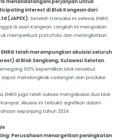
NRG menandatangani perjanjian untuk
cipating interest di Blok Kangean dari
Ltd (JAPEX).
Setelah transaksi ini selesai, ENRG
ggal di aset Kangean. Langkah ini merupakan
ntuk memperkuat portofolio dan meningkatkan
 ENRG telah merampungkan akuisisi seluruh
terest) di Blok Sengkang, Sulawesi Selatan
.
i memegang 100% kepemilikan blok tersebut.
kan dapat mendongkrak cadangan dan produksi
 ENRG juga telah sukses mengakuisisi dua blok
k Kampar. Akuisisi ini terbukti signifikan dalam
sahaan sepanjang tahun 2024.
is
isting: Perusahaan menargetkan peningkatan