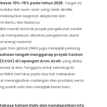
ebesar 10%–15% pada tahun 2025.
Target ini
uksi dari aset-aset yang telah dimiliki,
a melanjutkan kegiatan eksplorasi dan
ti Bentu dan Malacca.
RG meraih kontrak proyek pengeboran senilai
n untuk memperkuat aktivitas pengeboran darat
i energi nasional.
gan tren global, ENRG juga menjajaki peluang
sahaan tengah menggarap proyek Carbon
e (CCUS) di Lapangan Arun, Aceh
, yang dinilai
nsial di Asia Tenggara untuk teknologi ini.
ansi ENRG berfokus pada dua hal: melakukan
ntuk meningkatkan cadangan dan produksi, serta
 sudah ada dan menjajaki bisnis baru,
atabase Saham Daily dan mendapatkan Info