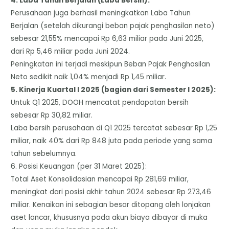
​4. Laba Tahun Berjalan (Laba Bersih):
​Perusahaan juga berhasil meningkatkan Laba Tahun
Berjalan (setelah dikurangi beban pajak penghasilan neto)
sebesar 21,55% mencapai Rp 6,63 miliar pada Juni 2025,
dari Rp 5,46 miliar pada Juni 2024.
​Peningkatan ini terjadi meskipun Beban Pajak Penghasilan
Neto sedikit naik 1,04% menjadi Rp 1,45 miliar.
​5. Kinerja Kuartal I 2025 (bagian dari Semester I 2025):
​Untuk Q1 2025, DOOH mencatat pendapatan bersih
sebesar Rp 30,82 miliar.
​Laba bersih perusahaan di Q1 2025 tercatat sebesar Rp 1,25
miliar, naik 40% dari Rp 848 juta pada periode yang sama
tahun sebelumnya.
​6. Posisi Keuangan (per 31 Maret 2025):
​Total Aset Konsolidasian mencapai Rp 281,69 miliar,
meningkat dari posisi akhir tahun 2024 sebesar Rp 273,46
miliar. Kenaikan ini sebagian besar ditopang oleh lonjakan
aset lancar, khususnya pada akun biaya dibayar di muka