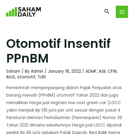
Otomotif Insentif
PPnBM
Saham
/ By
Admin
/
January 18, 2022
/
ADMF
,
ASII
,
CFIN
,
IMJS
,
otomotif
,
TURI
Pemerintah memperpanjang diskon Pajak Penjualan atas
barang mewah (PPnBM) otomotif Tahun 2022 dan juga
menaikkan harga jual segmen low cost green car (LGCC
yakni menjadi Rp 135 juta per unit sesuai dengan pasal 4
Peraturan Menteri Perindustrian (Permenperin) Nomor 36
Tahun 2021 dimana sebelumnya Harga jual LGCC dipatok
senilai Rp 95 juta sebelum Pajak Daerah, Bea Balik Nama