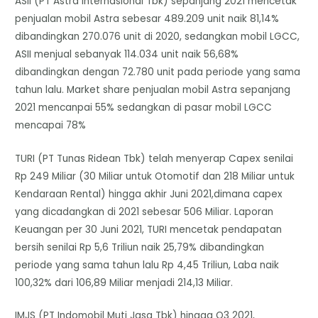
ASII (PT Astra Internasional Tbk) sepanjang 2021 mencetak
penjualan mobil Astra sebesar 489.209 unit naik 81,14%
dibandingkan 270.076 unit di 2020, sedangkan mobil LGCC,
ASII menjual sebanyak 114.034 unit naik 56,68%
dibandingkan dengan 72.780 unit pada periode yang sama
tahun lalu. Market share penjualan mobil Astra sepanjang
2021 mencanpai 55% sedangkan di pasar mobil LGCC
mencapai 78%
TURI (PT Tunas Ridean Tbk) telah menyerap Capex senilai
Rp 249 Miliar (30 Miliar untuk Otomotif dan 218 Miliar untuk
Kendaraan Rental) hingga akhir Juni 2021,dimana capex
yang dicadangkan di 2021 sebesar 506 Miliar. Laporan
Keuangan per 30 Juni 2021, TURI mencetak pendapatan
bersih senilai Rp 5,6 Triliun naik 25,79% dibandingkan
periode yang sama tahun lalu Rp 4,45 Triliun, Laba naik
100,32% dari 106,89 Miliar menjadi 214,13 Miliar.
IMJS (PT Indomobil Muti Jasa Tbk) hingga Q3 2021,