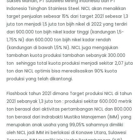
Sukses Mandiri, PT Sulawesi Mining Indonesia dan PT
Indonesia Tsinghan Stainless Steel. NICL akan menaikkan
target penjualan sebesar 15% dari target 2021 sebesar 1,3
juta ton menjadi 1,5 juta ton bijih nikel di 2022 yang terdiri
dari 900.000 ton bijih nikel kadar tinggi (kandungan 1,5-
1,75% Ni) dan 600.000 ton bijih nikel kadar rendah
(kandungan di bawah 1,5% Ni). NICL juga mengajukan
tambahan kuota produksi tambahan sebanyak 300.000
ton sehingga total kuota produksi menjadi sekitar 2,07 juta
ton dan NICL optimis bisa merealisasikan 90% kuota
produksi yang telah dikantongi.
Flashback tahun 2021 dimana Target produksi NICL di tahun
2021 sebanyak 1,3 juta ton : produksi sekitar 600.000 metrik
ton berasal dari aktivitas pertambangan NICL dan 800.000
ton berasal dari Indrabakti Mustika Manajemen (IMM) yang
merupakan anak usaha yang 99,05% sahamnya dimiliki
oleh NICL jadi IMM ini berlokasi di Konawe Utara, Sulawesi