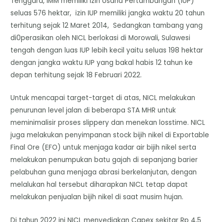
Tenggara, IMM memiliki Izin Usaha Pertambangan (IUP)
seluas 576 hektar, izin IUP memiliki jangka waktu 20 tahun
terhitung sejak 12 Maret 2014, Sedangkan tambang yang
di0perasikan oleh NICL berlokasi di Morowali, Sulawesi
tengah dengan luas IUP lebih kecil yaitu seluas 198 hektar
dengan jangka waktu IUP yang bakal habis 12 tahun ke
depan terhitung sejak 18 Februari 2022.
Untuk mencapai target-target di atas, NICL melakukan
penurunan level jalan di beberapa STA MHR untuk
meminimalisir proses slippery dan menekan losstime. NICL
juga melakukan penyimpanan stock bijih nikel di Exportable
Final Ore (EFO) untuk menjaga kadar air bijih nikel serta
melakukan penumpukan batu gajah di sepanjang barier
pelabuhan guna menjaga abrasi berkelanjutan, dengan
melalukan hal tersebut diharapkan NICL tetap dapat
melakukan penjualan bijih nikel di saat musim hujan.
Di tahun 2022 ini NICL menyediakan Capex sekitar Rp 4,5