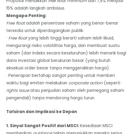
Proposal menaikkan
free float minimum
dari 7,5% menjadi
15% adalah langkah ambisius.
Mengapa Penting:
Free float
adalah persentase saham yang benar-benar
tersedia untuk diperdagangkan publik.
·
Free float
yang lebih tinggi berarti saham lebih likuid,
mengurangi risiko volatilitas harga, dan membuat suatu
saham (dan indeks secara keseluruhan) lebih menarik bagi
dana investasi global berukuran besar (yang butuh
eksekusi order besar tanpa menggerakkan harga).
· Penerapan bertahap sangat penting untuk memberi
waktu bagi emiten melakukan
corporate action
(seperti
rights issue
atau penjualan saham oleh pemegang saham
pengendali) tanpa mendorong harga turun.
Tafsiran dan Implikasi ke Depan
1. Sinyal Sangat Positif dari MSCI:
Kesediaan MSCI
memberikan
guidance
teknis menunjukkan mereka serius