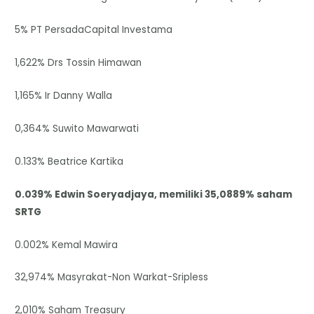
5% PT PersadaCapital Investama
1,622% Drs Tossin Himawan
1,165% Ir Danny Walla
0,364% Suwito Mawarwati
0.133% Beatrice Kartika
0.039% Edwin Soeryadjaya, memiliki 35,0889% saham
SRTG
0.002% Kemal Mawira
32,974% Masyrakat-Non Warkat-Sripless
2,010% Saham Treasury