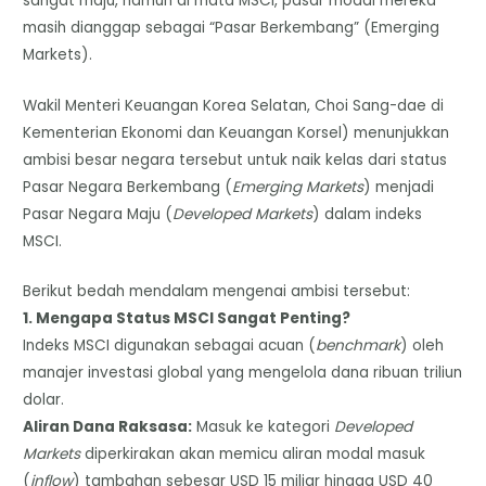
sangat maju, namun di mata MSCI, pasar modal mereka
masih dianggap sebagai “Pasar Berkembang” (Emerging
Markets).
Wakil Menteri Keuangan Korea Selatan, Choi Sang-dae di
Kementerian Ekonomi dan Keuangan Korsel) menunjukkan
ambisi besar negara tersebut untuk naik kelas dari status
Pasar Negara Berkembang (
Emerging Markets
) menjadi
Pasar Negara Maju (
Developed Markets
) dalam indeks
MSCI.
​Berikut bedah mendalam mengenai ambisi tersebut:
​1. Mengapa Status MSCI Sangat Penting?
​Indeks MSCI digunakan sebagai acuan (
benchmark
) oleh
manajer investasi global yang mengelola dana ribuan triliun
dolar.
​Aliran Dana Raksasa:
Masuk ke kategori
Developed
Markets
diperkirakan akan memicu aliran modal masuk
(
inflow
) tambahan sebesar USD 15 miliar hingga USD 40