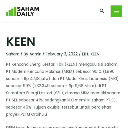
KEEN
Saham
/ By
Admin
/
February 3, 2022
/
EBT
,
KEEN
PT Kencana Energi Lestari Tbk (KEEN) mengakuisisi saham
PT Modern Kencana Makmur (MKM) sebesar 90 % (1.890
saham = Rp 47,18 juta) dan PT Modal Khas Indonesia (MKI)
sebesar 99% (732.349 saham = Rp 9,66 Miliar) di PT
Sumatera Energi Lestari (SEL), dimana MKM memiliki saham
PT SEL sebesar 41%, sedangkan MKI memiliki saham PT SEL
sebesar 49%. Tujuan akuisisi tersebut untuk perolehan
proyek PLTM Ordihulu
KEEN juga dalam proses menyelesaikan proyek baru yaitu